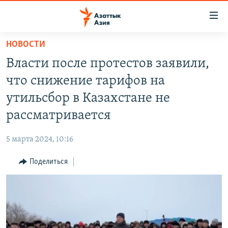
Доступность
ссылок
Вернуться
НОВОСТИ
к
ЦЕНТРАЛЬНАЯ АЗИЯ
Власти после протестов заявили,
основному
НОВОСТИ
КАЗАХСТАН
содержанию
что снижение тарифов на
ВОЙНА В УКРАИНЕ
Вернутся
КЫРГЫЗСТАН
утильсбор в Казахстане не
к
НА ДРУГИХ ЯЗЫКАХ
УЗБЕКИСТАН
рассматривается
главной
ТАДЖИКИСТАН
ҚАЗАҚША
навигации
ПОДПИШИТЕСЬ НА НАС В СОЦСЕТЯХ
5 марта 2024, 10:16
Вернутся
КЫРГЫЗЧА
к
Поделиться
ЎЗБЕКЧА
поиску
ТОҶИКӢ
Все сайты РСЕ/РС
TÜRKMENÇE