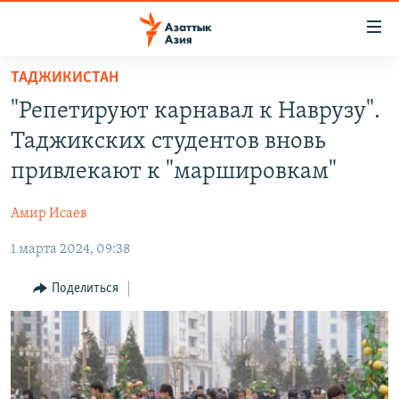
Доступность
ссылок
Вернуться
ТАДЖИКИСТАН
к
ЦЕНТРАЛЬНАЯ АЗИЯ
"Репетируют карнавал к Наврузу".
основному
НОВОСТИ
КАЗАХСТАН
содержанию
Таджикских студентов вновь
ВОЙНА В УКРАИНЕ
Вернутся
КЫРГЫЗСТАН
привлекают к "маршировкам"
к
НА ДРУГИХ ЯЗЫКАХ
УЗБЕКИСТАН
главной
Амир Исаев
ТАДЖИКИСТАН
ҚАЗАҚША
навигации
ПОДПИШИТЕСЬ НА НАС В СОЦСЕТЯХ
Вернутся
1 марта 2024, 09:38
КЫРГЫЗЧА
к
ЎЗБЕКЧА
Поделиться
поиску
ТОҶИКӢ
Все сайты РСЕ/РС
TÜRKMENÇE