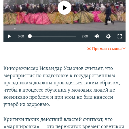
No media source currently available
Auto
0:00
2:00
240p
Прямая ссылка
360p
Auto
240p
360p
480p
480p
Кинорежиссер Искандар Усмонов считает, что
мероприятия по подготовке к государственным
720p
720p
1080p
праздникам должны проводиться таким образом,
1080p
чтобы в процессе обучения у молодых людей не
возникало проблем и при этом не был нанесен
ущерб их здоровью.
Критики таких действий властей считают, что
«маршировка» — это пережиток времен советской