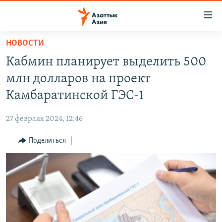
Доступность
ссылок
Вернуться
НОВОСТИ
к
ЦЕНТРАЛЬНАЯ АЗИЯ
Кабмин планирует выделить 500
основному
НОВОСТИ
КАЗАХСТАН
содержанию
млн долларов на проект
ВОЙНА В УКРАИНЕ
Вернутся
КЫРГЫЗСТАН
Камбаратинской ГЭС-1
к
НА ДРУГИХ ЯЗЫКАХ
УЗБЕКИСТАН
главной
27 февраля 2024, 12:46
ТАДЖИКИСТАН
ҚАЗАҚША
навигации
ПОДПИШИТЕСЬ НА НАС В СОЦСЕТЯХ
Вернутся
Поделиться
КЫРГЫЗЧА
к
ЎЗБЕКЧА
поиску
ТОҶИКӢ
Все сайты РСЕ/РС
TÜRKMENÇE