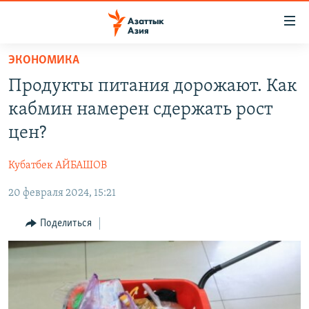
Доступность
ссылок
Вернуться
ЭКОНОМИКА
к
ЦЕНТРАЛЬНАЯ АЗИЯ
Продукты питания дорожают. Как
основному
НОВОСТИ
КАЗАХСТАН
содержанию
кабмин намерен сдержать рост
ВОЙНА В УКРАИНЕ
Вернутся
КЫРГЫЗСТАН
цен?
к
НА ДРУГИХ ЯЗЫКАХ
УЗБЕКИСТАН
главной
Кубатбек АЙБАШОВ
ТАДЖИКИСТАН
ҚАЗАҚША
навигации
ПОДПИШИТЕСЬ НА НАС В СОЦСЕТЯХ
Вернутся
20 февраля 2024, 15:21
КЫРГЫЗЧА
к
ЎЗБЕКЧА
Поделиться
поиску
ТОҶИКӢ
Все сайты РСЕ/РС
TÜRKMENÇE