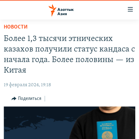
Доступность
ссылок
Вернуться
НОВОСТИ
к
ЦЕНТРАЛЬНАЯ АЗИЯ
Более 1,3 тысячи этнических
основному
НОВОСТИ
КАЗАХСТАН
содержанию
казахов получили статус кандаса с
ВОЙНА В УКРАИНЕ
Вернутся
КЫРГЫЗСТАН
начала года. Более половины — из
к
НА ДРУГИХ ЯЗЫКАХ
УЗБЕКИСТАН
Китая
главной
ТАДЖИКИСТАН
ҚАЗАҚША
навигации
ПОДПИШИТЕСЬ НА НАС В СОЦСЕТЯХ
19 февраля 2024, 19:18
Вернутся
КЫРГЫЗЧА
к
Поделиться
ЎЗБЕКЧА
поиску
ТОҶИКӢ
Все сайты РСЕ/РС
TÜRKMENÇE