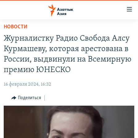
Доступность
ссылок
Вернуться
НОВОСТИ
к
ЦЕНТРАЛЬНАЯ АЗИЯ
Журналистку Радио Свобода Алсу
основному
НОВОСТИ
КАЗАХСТАН
содержанию
Курмашеву, которая арестована в
ВОЙНА В УКРАИНЕ
Вернутся
КЫРГЫЗСТАН
России, выдвинули на Всемирную
к
НА ДРУГИХ ЯЗЫКАХ
УЗБЕКИСТАН
премию ЮНЕСКО
главной
ТАДЖИКИСТАН
ҚАЗАҚША
навигации
ПОДПИШИТЕСЬ НА НАС В СОЦСЕТЯХ
16 февраля 2024, 16:32
Вернутся
КЫРГЫЗЧА
к
Поделиться
ЎЗБЕКЧА
поиску
ТОҶИКӢ
Все сайты РСЕ/РС
TÜRKMENÇE