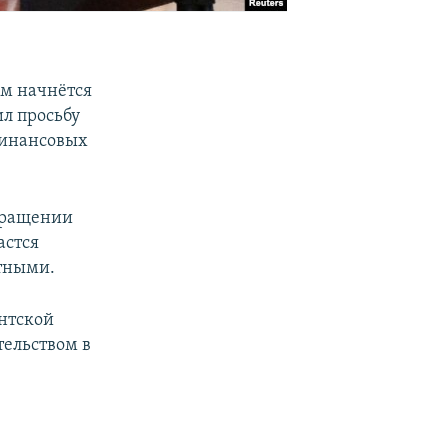
м начнётся
ил просьбу
финансовых
екращении
астся
стными.
ентской
тельством в