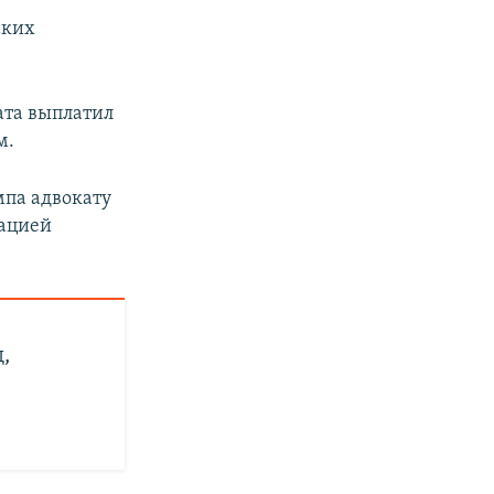
аких
ата выплатил
м.
мпа адвокату
кацией
,