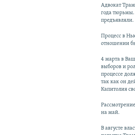
Адвокат Трам
года тюрьмы.
предъявляли.
Процесс в Нь
отношении б
4 марта в Ваш
выборов и ро
процессе дол
так как он де
Капитолия св
Рассмотрение
на май.
В августе вл