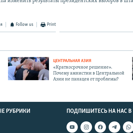
па изменить результаты президентских выборов в шта
ся
Follow us
Print
ЦЕНТРАЛЬНАЯ АЗИЯ
«Краткосрочное решение».
Почему амнистии в Центральной
Азии не панацея от проблемы?
Е РУБРИКИ
ПОДПИШИТЕСЬ НА НАС В