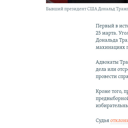
Бывший президент США Дональд Трамп в
Первый в ист
25 марта. Уг
Дональда Тра
махинациях п
Адвокаты Тра
дела или отс
провести спр
Кроме того, п
предвыборной
избирательны
Судья
отклон