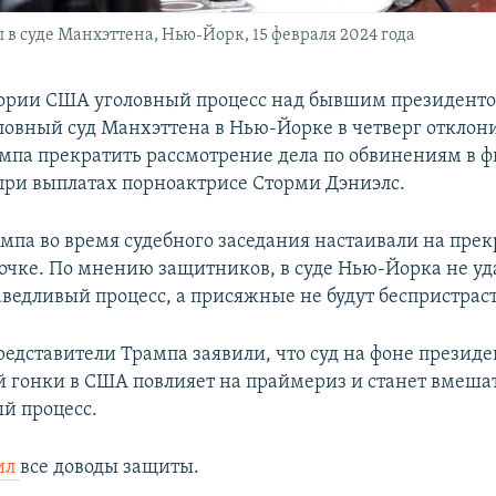
 суде Манхэттена, Нью-Йорк, 15 февраля 2024 года
ории США уголовный процесс над бывшим президенто
оловный суд Манхэттена в Нью-Йорке в четверг отклон
мпа прекратить рассмотрение дела по обвинениям в 
ри выплатах порноактрисе Сторми Дэниэлс.
мпа во время судебного заседания настаивали на пр
рочке. По мнению защитников, в суде Нью-Йорка не уд
аведливый процесс, а присяжные не будут беспристра
редставители Трампа заявили, что суд на фоне презид
 гонки в США повлияет на праймериз и станет вмеша
й процесс.
ил
все доводы защиты.