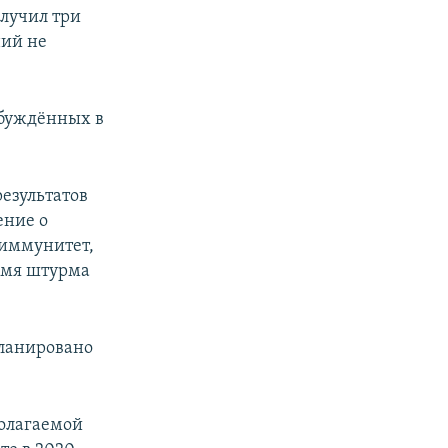
олучил три
ний не
збуждённых в
результатов
ение о
 иммунитет,
ремя штурма
планировано
полагаемой