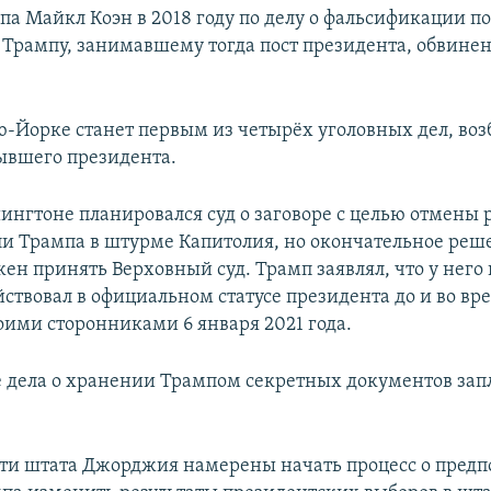
па Майкл Коэн в 2018 году по делу о фальсификации п
 Трампу, занимавшему тогда пост президента, обвине
ю-Йорке станет первым из четырёх уголовных дел, во
ывшего президента.
ингтоне планировался суд о заговоре с целью отмены 
ли Трампа в штурме Капитолия, но окончательное реш
жен принять Верховный суд. Трамп заявлял, что у него
йствовал в официальном статусе президента до и во в
оими сторонниками 6 января 2021 года.
 дела о хранении Трампом секретных документов за
асти штата Джорджия намерены начать процесс о пред