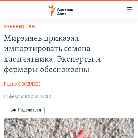
Доступность
ссылок
Вернуться
УЗБЕКИСТАН
к
ЦЕНТРАЛЬНАЯ АЗИЯ
Мирзияев приказал
основному
НОВОСТИ
КАЗАХСТАН
содержанию
импортировать семена
ВОЙНА В УКРАИНЕ
Вернутся
КЫРГЫЗСТАН
хлопчатника. Эксперты и
к
НА ДРУГИХ ЯЗЫКАХ
УЗБЕКИСТАН
фермеры обеспокоены
главной
ТАДЖИКИСТАН
ҚАЗАҚША
навигации
ПОДПИШИТЕСЬ НА НАС В СОЦСЕТЯХ
Радио ОЗОДЛИК
Вернутся
КЫРГЫЗЧА
к
14 февраля 2024, 17:30
ЎЗБЕКЧА
поиску
Поделиться
ТОҶИКӢ
Все сайты РСЕ/РС
TÜRKMENÇE