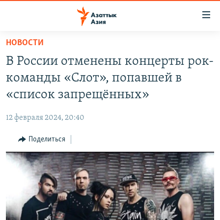
Доступность
ссылок
Вернуться
НОВОСТИ
к
ЦЕНТРАЛЬНАЯ АЗИЯ
В России отменены концерты рок-
основному
НОВОСТИ
КАЗАХСТАН
содержанию
команды «Слот», попавшей в
ВОЙНА В УКРАИНЕ
Вернутся
КЫРГЫЗСТАН
«список запрещённых»
к
НА ДРУГИХ ЯЗЫКАХ
УЗБЕКИСТАН
главной
12 февраля 2024, 20:40
ТАДЖИКИСТАН
ҚАЗАҚША
навигации
ПОДПИШИТЕСЬ НА НАС В СОЦСЕТЯХ
Вернутся
Поделиться
КЫРГЫЗЧА
к
ЎЗБЕКЧА
поиску
ТОҶИКӢ
Все сайты РСЕ/РС
TÜRKMENÇE