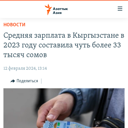
Доступность
ссылок
Вернуться
НОВОСТИ
к
ЦЕНТРАЛЬНАЯ АЗИЯ
Средняя зарплата в Кыргызстане в
основному
НОВОСТИ
КАЗАХСТАН
содержанию
2023 году составила чуть более 33
ВОЙНА В УКРАИНЕ
Вернутся
КЫРГЫЗСТАН
тысяч сомов
к
НА ДРУГИХ ЯЗЫКАХ
УЗБЕКИСТАН
главной
12 февраля 2024, 13:14
ТАДЖИКИСТАН
ҚАЗАҚША
навигации
ПОДПИШИТЕСЬ НА НАС В СОЦСЕТЯХ
Вернутся
Поделиться
КЫРГЫЗЧА
к
ЎЗБЕКЧА
поиску
ТОҶИКӢ
Все сайты РСЕ/РС
TÜRKMENÇE