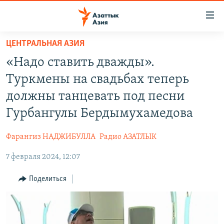
Доступность
ссылок
Вернуться
ЦЕНТРАЛЬНАЯ АЗИЯ
к
ЦЕНТРАЛЬНАЯ АЗИЯ
«Надо ставить дважды».
основному
НОВОСТИ
КАЗАХСТАН
содержанию
Туркмены на свадьбах теперь
ВОЙНА В УКРАИНЕ
Вернутся
КЫРГЫЗСТАН
должны танцевать под песни
к
НА ДРУГИХ ЯЗЫКАХ
УЗБЕКИСТАН
Гурбангулы Бердымухамедова
главной
ТАДЖИКИСТАН
ҚАЗАҚША
навигации
ПОДПИШИТЕСЬ НА НАС В СОЦСЕТЯХ
Фарангиз НАДЖИБУЛЛА
Радио АЗАТЛЫК
Вернутся
КЫРГЫЗЧА
к
7 февраля 2024, 12:07
ЎЗБЕКЧА
поиску
Поделиться
ТОҶИКӢ
Все сайты РСЕ/РС
TÜRKMENÇE