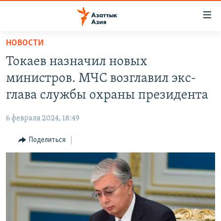
Доступность
ссылок
Вернуться
НОВОСТИ
к
ЦЕНТРАЛЬНАЯ АЗИЯ
Токаев назначил новых
основному
НОВОСТИ
КАЗАХСТАН
содержанию
министров. МЧС возглавил экс-
ВОЙНА В УКРАИНЕ
Вернутся
КЫРГЫЗСТАН
глава службы охраны президента
к
НА ДРУГИХ ЯЗЫКАХ
УЗБЕКИСТАН
главной
6 февраля 2024, 18:49
ТАДЖИКИСТАН
ҚАЗАҚША
навигации
ПОДПИШИТЕСЬ НА НАС В СОЦСЕТЯХ
Вернутся
Поделиться
КЫРГЫЗЧА
к
ЎЗБЕКЧА
поиску
ТОҶИКӢ
Все сайты РСЕ/РС
TÜRKMENÇE