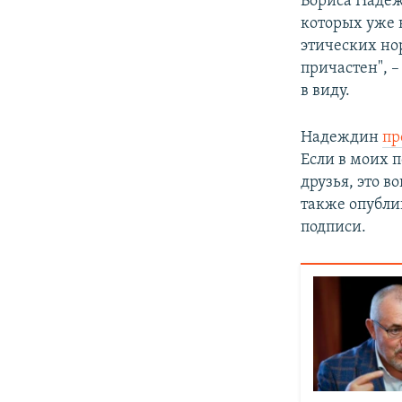
Бориса Надеж
которых уже н
этических но
причастен", 
в виду.
Надеждин
пр
Если в моих 
друзья, это в
также опубли
подписи.