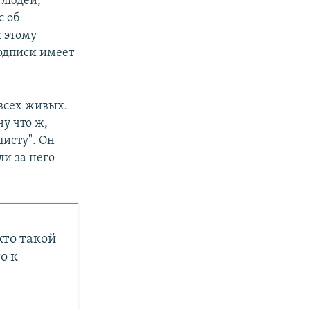
 людей,
с об
 этому
подписи имеет
 всех живых.
у что ж,
цисту". Он
ли за него
кто такой
о к