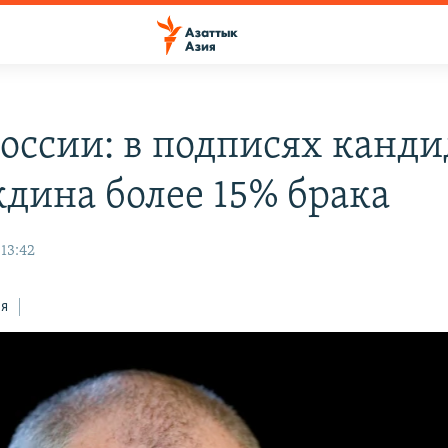
оссии: в подписях канди
дина более 15% брака
13:42
ся