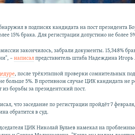
бнаружил в подписях кандидата на пост президента Б
лее 15% брака. Для регистрации допустимо не более 5
омиссии закончилось, забрали документы. 15,348% брак
чи", –
написал
представитель штаба Надеждина Игорь 
цедуре
, после трёхэтапной проверки сомнительных по
не больше 5%. В противном случае ЦИК кандидата не р
 из борьбы за президентский пост.
сал, что заседание по регистрации пройдёт 7 февраля,
на обратится в суд.
дседателя ЦИК Николай Булаев намекал на проблемны