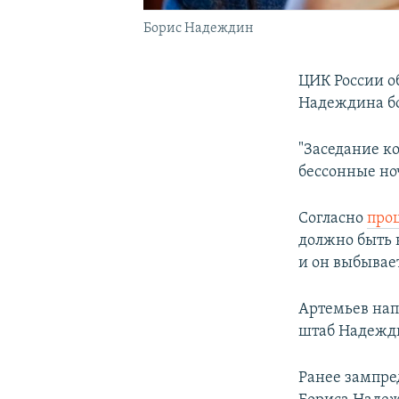
Борис Надеждин
ЦИК России о
Надеждина бо
"Заседание к
бессонные но
Согласно
про
должно быть 
и он выбывает
Артемьев напи
штаб Надежди
Ранее зампре