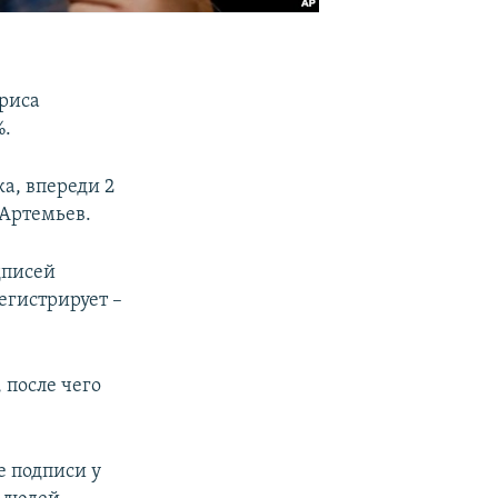
ориса
%.
а, впереди 2
Артемьев.
дписей
егистрирует –
 после чего
е подписи у