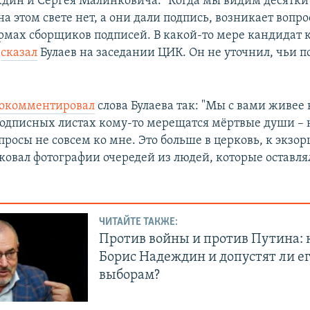
дин и Сергея Малинковича. "Когда мы видим десятки
а этом свете нет, а они дали подпись, возникает вопро
рмах сборщиков подписей. В какой-то мере кандидат к
–
сказал
Булаев на заседании ЦИК. Он не уточнил, чьи 
окомментировал
слова Булаева так: "Мы с вами живее
подписных листах кому-то мерещатся мёртвые души – н
опросы не совсем ко мне. Это больше в церковь, к экзор
ковал фотографии очередей из людей, которые оставля
ЧИТАЙТЕ ТАКЖЕ:
Против войны и против Путина: 
Борис Надеждин и допустят ли ег
выборам?