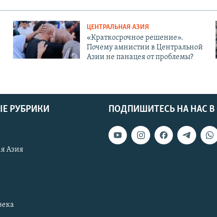
ЦЕНТРАЛЬНАЯ АЗИЯ
«Краткосрочное решение».
Почему амнистии в Центральной
Азии не панацея от проблемы?
Е РУБРИКИ
ПОДПИШИТЕСЬ НА НАС В
я Азия
века