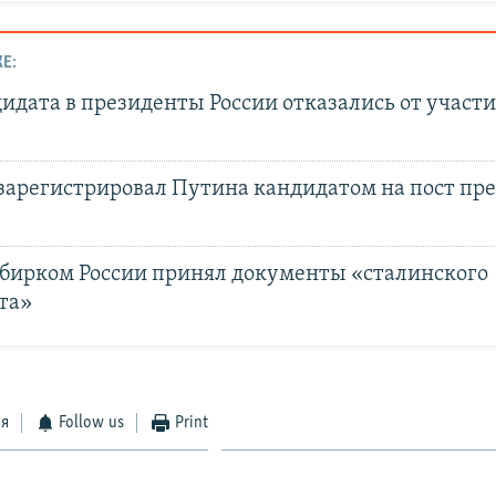
Е:
идата в президенты России отказались от участи
зарегистрировал Путина кандидатом на пост пр
бирком России принял документы «сталинского
та»
ся
Follow us
Print