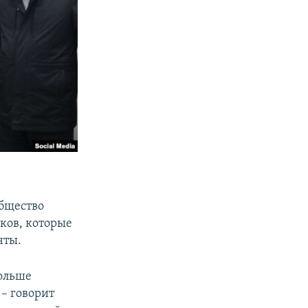
общество
ков, которые
нты.
больше
– говорит