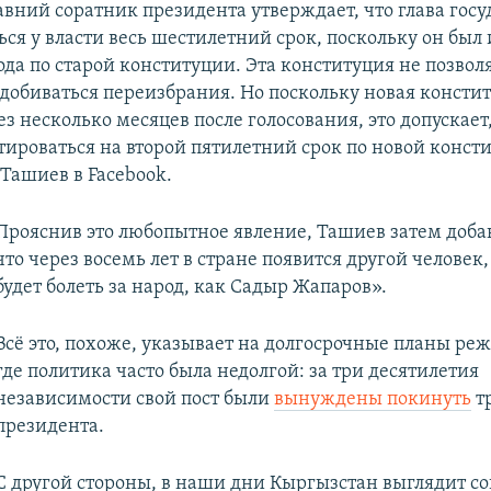
авний соратник президента утверждает, что глава госу
ься у власти весь шестилетний срок, поскольку он был 
ода по старой конституции. Эта конституция не позвол
добиваться переизбрания. Но поскольку новая констит
з несколько месяцев после голосования, это допускае
тироваться на второй пятилетний срок по новой консти
 Ташиев в Facebook.
Прояснив это любопытное явление, Ташиев затем добав
что через восемь лет в стране появится другой человек
будет болеть за народ, как Садыр Жапаров».
Всё это, похоже, указывает на долгосрочные планы реж
где политика часто была недолгой: за три десятилетия
независимости свой пост были
вынуждены покинуть
т
президента.
С другой стороны, в наши дни Кыргызстан выглядит со