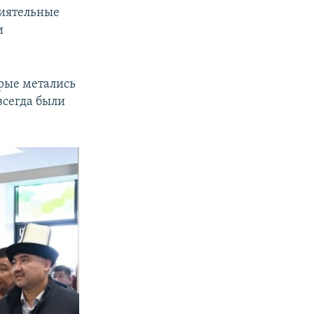
лиятельные
и
орые метались
всегда были