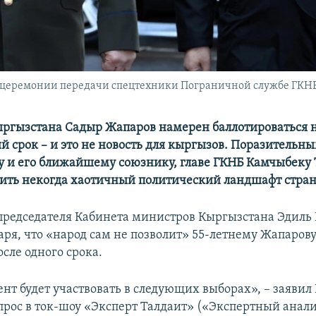
церемонии передачи спецтехники Пограничной службе ГКНБ и
ргызстана Садыр Жапаров намерен баллотироваться н
 срок – и это не новость для кыргызов. Поразительным
у и его ближайшему союзнику, главе ГКНБ Камчыбеку 
тить некогда хаотичный политический ландшафт стра
председателя Кабинета министров Кыргызстана Эдиль 
аря, что «народ сам не позволит» 55-летнему Жапарову
сле одного срока.
нт будет участвовать в следующих выборах», – заявил 
прос в ток-шоу «Эксперт Талдаит» («Экспертный анали