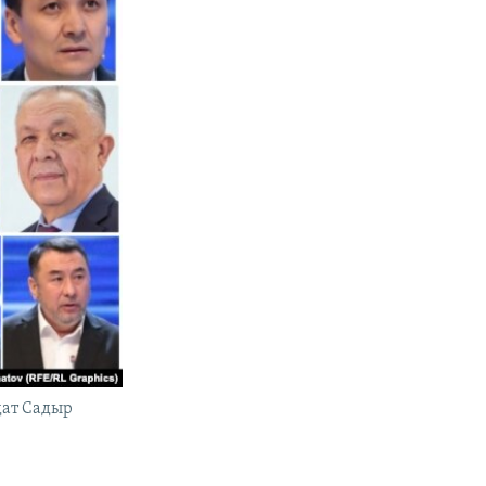
дат Садыр