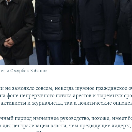
ев и Омурбек Бабанов
ли не замолкло совсем, некогда шумное гражданское 
на фоне непрерывного потока арестов и тюремных сро
 активисты и журналисты, так и политические оппоне
чный период нынешнее руководство, похоже, имеет 
 для централизации власти, чем предыдущие лидеры, 