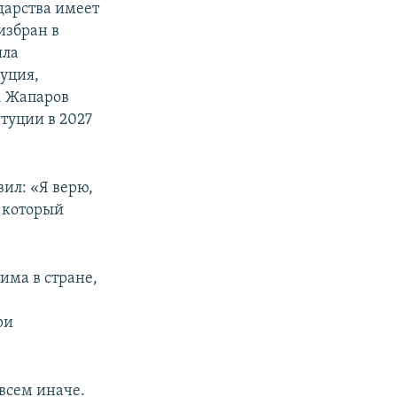
дарства имеет
избран в
яла
уция,
т, Жапаров
туции в 2027
ил: «Я верю,
, который
има в стране,
ри
всем иначе.