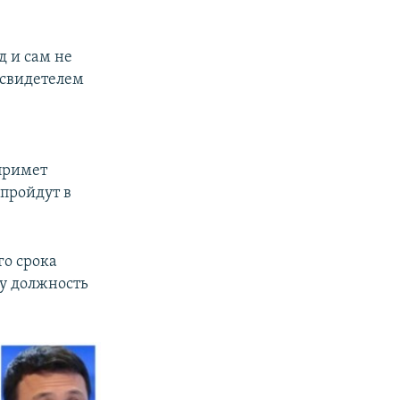
д и сам не
 свидетелем
примет
пройдут в
го срока
ту должность