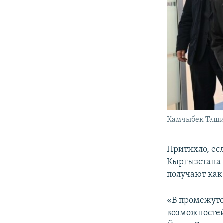
Камчыбек Таши
Притихло, ес
Кыргызстана 
получают как
«В промежуто
возможностей