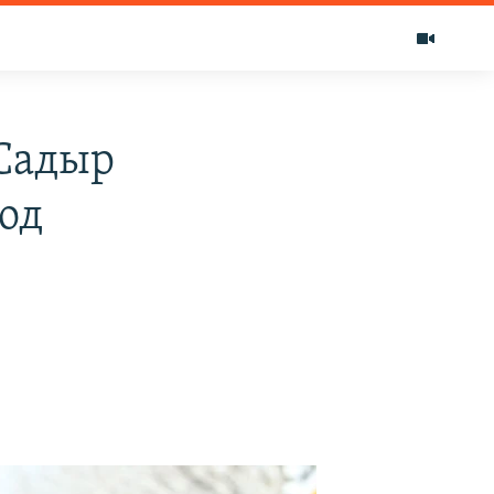
 Садыр
под