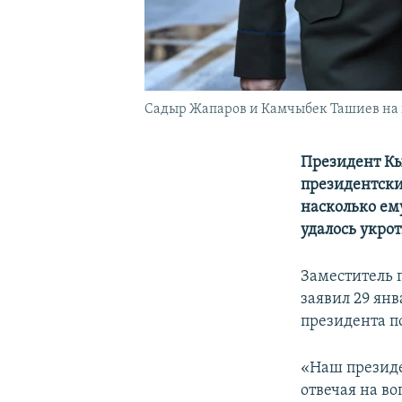
Садыр Жапаров и Камчыбек Ташиев на 
Президент Кы
президентский
насколько ем
удалось укро
Заместитель 
заявил 29 янв
президента по
«Наш президе
отвечая на во