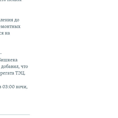
пления до
ремонтных
ся на
-
 Бишкека
 добавил, что
регата ТЭЦ.
в 03:00 ночи,