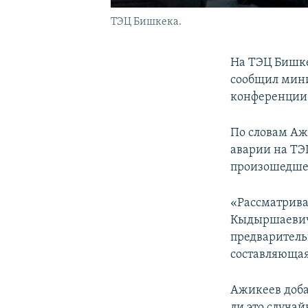
ТЭЦ Бишкека.
На ТЭЦ Бишке
сообщил мини
конференции 
По словам Аж
аварии на ТЭ
произошедше
«Рассматрива
Кыдыршаевича
предваритель
составляющая
Ажикеев доба
ли это случай