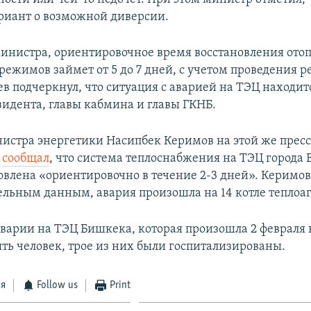
риант о возможной диверсии.
инистра, ориентировочное время восстановления ото
режимов займет от 5 до 7 дней, с учетом проведения 
в подчеркнул, что ситуация с аварией на ТЭЦ находит
зидента, главы кабмина и главы ГКНБ.
истра энергетики Насипбек Керимов на этой же пресс
и
сообщал
, что система теплоснабжения на ТЭЦ города
овлена «ориентировочно в течение 2-3 дней». Керимов
ельным данным, авария произошла на 14 котле теплоаг
аварии на ТЭЦ Бишкека, которая произошла 2 февраля 
ть человек, трое из них были госпитализированы.
ся
Follow us
Print