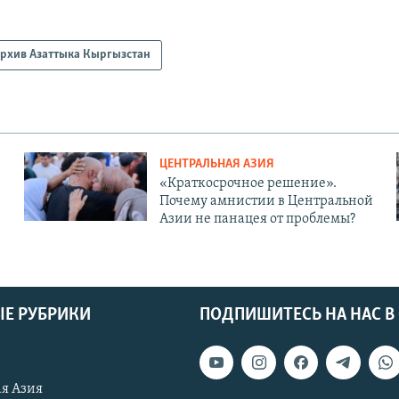
рхив Азаттыка Кыргызстан
ЦЕНТРАЛЬНАЯ АЗИЯ
«Краткосрочное решение».
Почему амнистии в Центральной
Азии не панацея от проблемы?
Е РУБРИКИ
ПОДПИШИТЕСЬ НА НАС В
я Азия