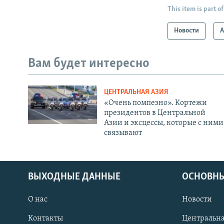
This item is part of
Новости
А
Вам будет интересно
ЦЕНТРАЛЬНАЯ АЗИЯ
«Очень помпезно». Кортежи
президентов в Центральной
Азии и эксцессы, которые с ними
связывают
ВЫХОДНЫЕ ДАННЫЕ
ОСНОВНЫ
О нас
Новости
Контакты
Центральна