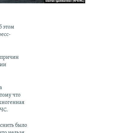
б этом
есс-
ю причин
сии
а
тому что
ехногенная
МЧС.
яснить было
что нельзя