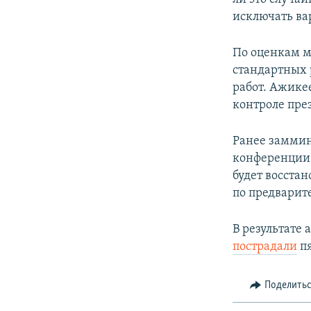
исключать ва
По оценкам м
стандартных 
работ. Ажикее
контроле пре
Ранее заммин
конференци
будет восстан
по предварит
В результате 
пострадали
пя
Поделить