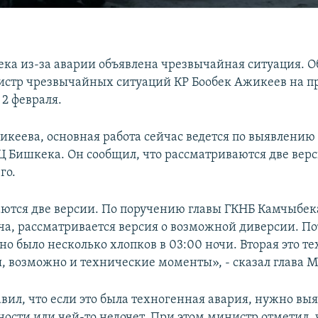
ка из-за аварии объявлена чрезвычайная ситуация. О
стр чрезвычайных ситуаций КР Бообек Ажикеев на пр
2 февраля.
икеева, основная работа сейчас ведется по выявлени
Ц Бишкека. Он сообщил, что рассматриваются две вер
го.
ются две версии. По поручению главы ГКНБ Камчыбек
, рассматривается версия о возможной диверсии. По
но было несколько хлопков в 03:00 ночи. Вторая это т
, возможно и технические моменты», - сказал глава 
вил, что если это была техногенная авария, нужно вы
ности или чей-то недочет. При этом министр отметил, 