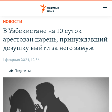
Доступность
ссылок
Вернуться
НОВОСТИ
к
ЦЕНТРАЛЬНАЯ АЗИЯ
В Узбекистане на 10 суток
основному
НОВОСТИ
КАЗАХСТАН
содержанию
арестован парень, принуждавший
ВОЙНА В УКРАИНЕ
Вернутся
КЫРГЫЗСТАН
девушку выйти за него замуж
к
НА ДРУГИХ ЯЗЫКАХ
УЗБЕКИСТАН
главной
1 февраля 2024, 12:36
ТАДЖИКИСТАН
ҚАЗАҚША
навигации
ПОДПИШИТЕСЬ НА НАС В СОЦСЕТЯХ
Вернутся
Поделиться
КЫРГЫЗЧА
к
ЎЗБЕКЧА
поиску
ТОҶИКӢ
Все сайты РСЕ/РС
TÜRKMENÇE