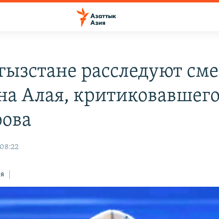
гызстане расследуют сме
на Алая, критиковавшег
ова
 08:22
ся