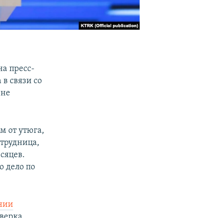
а пресс-
в связи со
 не
м от утюга,
отрудница,
сяцев.
о дело по
нии
оверка