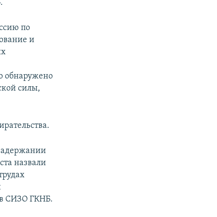
.
ссию по
ование и
ях
ло обнаружено
кой силы,
ирательства.
 задержании
ста назвали
 трудах
и
 в СИЗО ГКНБ.