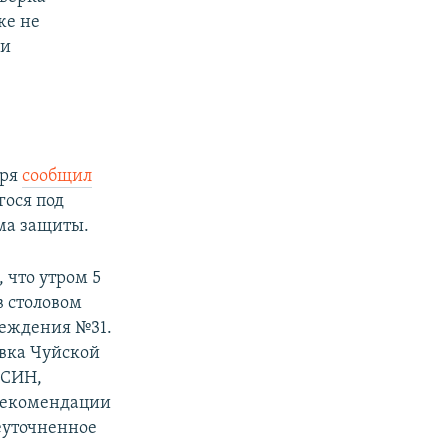
же не
ли
аря
сообщил
гося под
ома защиты.
, что утром 5
в столовом
реждения №31.
овка Чуйской
 СИН,
 рекомендации
еуточненное