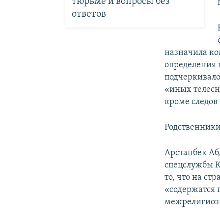
тюрьме и вопросы без
ответов
назначила ко
определения 
подчеркивало
«иных телесн
кроме следов 
Родственник
Арстанбек Аб
спецслужбы 
то, что на ст
«содержатся 
межрелигиозн