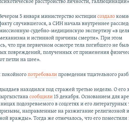
психотическое расстройство личности, галлюцинации»
Вечером 5 января министерство юстиции
создало
коми
факту случившегося, а СИН начала внутреннее расслед
миссионную судебно-медицинскую экспертизу «в цел
механизма и истинной причины смерти». При этом
сь, что при первичном осмотре тела погибшего не бы
ых повреждений, полученных от применения физичес
от петли на шее».
и покойного
потребовали
проведения тщательного разб
дылдаев находился под стражей третью неделю. О его
Кыргызстана
сообщили
15 декабря. Основанием для аре
раницах подозреваемого в соцсетях и его литературных
призывы, направленные на разжигание религиозной 
ой вражды». Тогда же отмечалось, что его поместили