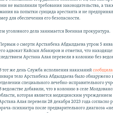
 они не выполнили требования законодательства, а так
мания на попытки суицида арестанта и не предприня
мер для обеспечения его безопасности.
ем уголовного дела занимается Военная прокуратура.
Первым о смерти Арстанбека Абдылдаева утром 5 янв
его адвокат Кайсын Абакиров и отметил, что находяще
следствием Арстана Алая перевели в колонию без вед
В тот же день Служба исполнения наказаний
сообщила
января тело Арстанбека Абдылдаева было обнаружено 
отделении специального лечебно-исправительного уч
В ведомстве добавили, что в колонию в селе Молдован
области, которая является медицинским учреждением
Арстана Алая перевели 28 декабря 2023 года согласно
врача-психиатра после предварительного диагноза «н