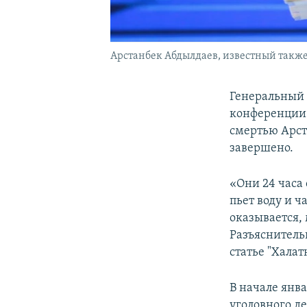
Арстанбек Абдылдаев, известный также
Генеральный 
конференции в
смертью Арст
завершено.
«Они 24 часа 
пьет воду и ч
оказывается, 
Разъяснитель
статье "Халат
В начале янв
уголовного д