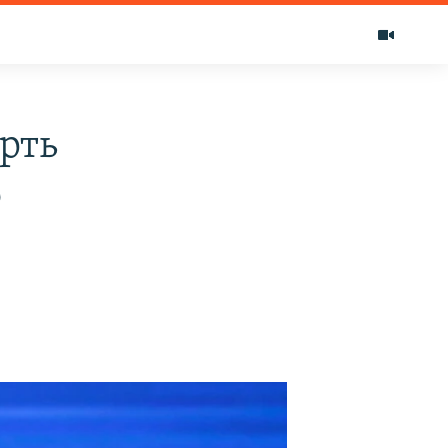
рть
о