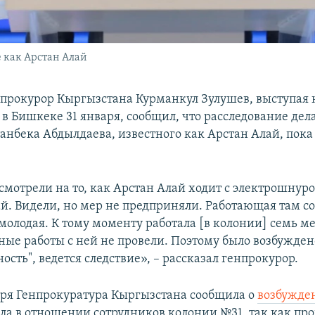
 как Арстан Алай
прокурор Кыргызстана Курманкул Зулушев, выступая н
 Бишкеке 31 января, сообщил, что расследование дела 
анбека Абдылдаева, известного как Арстан Алай, пока
смотрели на то, как Арстан Алай ходит с электрошнуро
ай. Видели, но мер не предприняли. Работающая там с
молодая. К тому моменту работала [в колонии] семь ме
ные работы с ней не провели. Поэтому было возбужден
ность", ведется следствие», – рассказал генпрокурор.
аря Генпрокуратура Кыргызстана сообщила о
возбужде
ела в отношении сотрудников колонии №31, так как пр