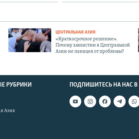
ЦЕНТРАЛЬНАЯ АЗИЯ
«Краткосрочное решение».
Почему амнистии в Центральной
Азии не панацея от проблемы?
Е РУБРИКИ
ПОДПИШИТЕСЬ НА НАС В
я Азия