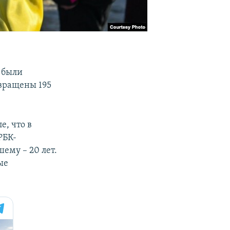
е были
звращены 195
, что в
РБК-
ему – 20 лет.
ые