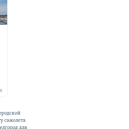
ородской
ту самолета
елгород для