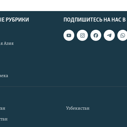
Е РУБРИКИ
ПОДПИШИТЕСЬ НА НАС В
я Азия
века
тан
Узбекистан
тан