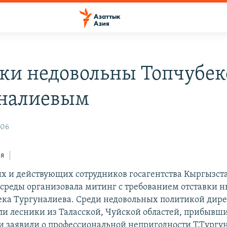
ки недовольны Топчубе
налиевым
:06
ся
х и действующих сотрудников госагентства Кыргызста
реды организовала митинг с требованием отставки 
ека Тургуналиева. Среди недовольных политикой дир
ли лесники из Таласской, Чуйской областей, прибывш
и заявили о профессиональной непригодности Т.Тургу