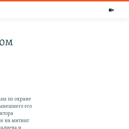
ком
на по охране
нынешнего его
ектора
ие на митинг
налиева и