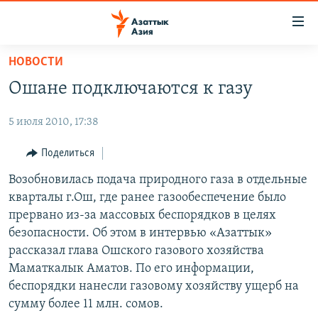
Доступность
ссылок
Вернуться
НОВОСТИ
к
ЦЕНТРАЛЬНАЯ АЗИЯ
Ошане подключаются к газу
основному
НОВОСТИ
КАЗАХСТАН
содержанию
5 июля 2010, 17:38
ВОЙНА В УКРАИНЕ
Вернутся
КЫРГЫЗСТАН
к
НА ДРУГИХ ЯЗЫКАХ
УЗБЕКИСТАН
Поделиться
главной
ТАДЖИКИСТАН
ҚАЗАҚША
Возобновилась подача природного газа в отдельные
навигации
ПОДПИШИТЕСЬ НА НАС В СОЦСЕТЯХ
кварталы г.Ош, где ранее газообеспечение было
Вернутся
КЫРГЫЗЧА
прервано из-за массовых беспорядков в целях
к
ЎЗБЕКЧА
безопасности. Об этом в интервью «Азаттык»
поиску
рассказал глава Ошского газового хозяйства
ТОҶИКӢ
Все сайты РСЕ/РС
Маматкалык Аматов. По его информации,
TÜRKMENÇE
беспорядки нанесли газовому хозяйству ущерб на
сумму более 11 млн. сомов.