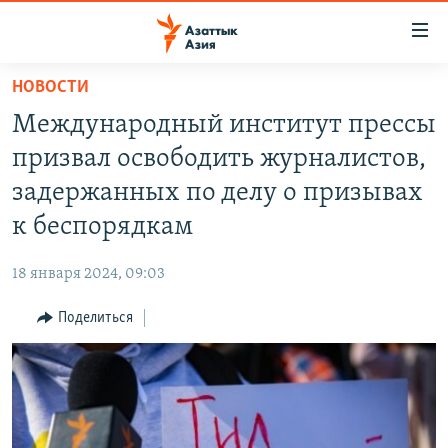
Доступность
ссылок
Вернуться
НОВОСТИ
к
ЦЕНТРАЛЬНАЯ АЗИЯ
Международный институт прессы
основному
НОВОСТИ
КАЗАХСТАН
содержанию
призвал освободить журналистов,
ВОЙНА В УКРАИНЕ
Вернутся
КЫРГЫЗСТАН
задержанных по делу о призывах
к
НА ДРУГИХ ЯЗЫКАХ
УЗБЕКИСТАН
к беспорядкам
главной
ТАДЖИКИСТАН
ҚАЗАҚША
навигации
ПОДПИШИТЕСЬ НА НАС В СОЦСЕТЯХ
18 января 2024, 09:03
Вернутся
КЫРГЫЗЧА
к
Поделиться
ЎЗБЕКЧА
поиску
ТОҶИКӢ
Все сайты РСЕ/РС
TÜRKMENÇE