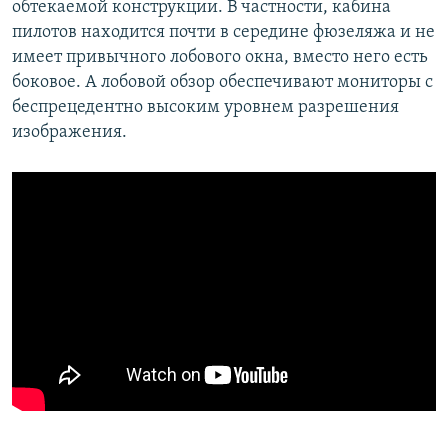
обтекаемой конструкции. В частности, кабина
пилотов находится почти в середине фюзеляжа и не
имеет привычного лобового окна, вместо него есть
боковое. А лобовой обзор обеспечивают мониторы с
беспрецедентно высоким уровнем разрешения
изображения.