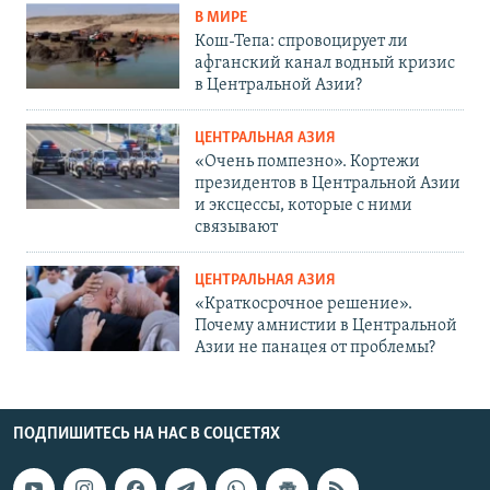
В МИРЕ
Кош-Тепа: спровоцирует ли
афганский канал водный кризис
в Центральной Азии?
ЦЕНТРАЛЬНАЯ АЗИЯ
«Очень помпезно». Кортежи
президентов в Центральной Азии
и эксцессы, которые с ними
связывают
ЦЕНТРАЛЬНАЯ АЗИЯ
«Краткосрочное решение».
Почему амнистии в Центральной
Азии не панацея от проблемы?
ПОДПИШИТЕСЬ НА НАС В СОЦСЕТЯХ