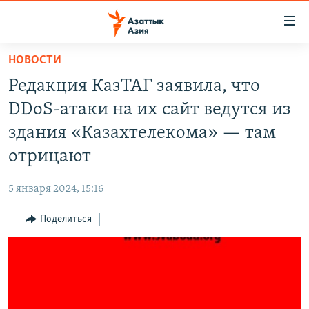
Доступность
ссылок
Вернуться
НОВОСТИ
к
ЦЕНТРАЛЬНАЯ АЗИЯ
Редакция КазТАГ заявила, что
основному
НОВОСТИ
КАЗАХСТАН
содержанию
DDoS-атаки на их сайт ведутся из
ВОЙНА В УКРАИНЕ
Вернутся
КЫРГЫЗСТАН
здания «Казахтелекома» — там
к
НА ДРУГИХ ЯЗЫКАХ
УЗБЕКИСТАН
отрицают
главной
ТАДЖИКИСТАН
ҚАЗАҚША
навигации
ПОДПИШИТЕСЬ НА НАС В СОЦСЕТЯХ
5 января 2024, 15:16
Вернутся
КЫРГЫЗЧА
к
Поделиться
ЎЗБЕКЧА
поиску
ТОҶИКӢ
Все сайты РСЕ/РС
TÜRKMENÇE