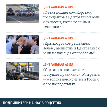
ЦЕНТРАЛЬНАЯ АЗИЯ
«Очень помпезно». Кортежи
президентов в Центральной Азии
и эксцессы, которые с ними
связывают
ЦЕНТРАЛЬНАЯ АЗИЯ
«Краткосрочное решение».
Почему амнистии в Центральной
Азии не панацея от проблемы?
ЦЕНТРАЛЬНАЯ АЗИЯ
«Украина защищается и
поступает правильно». Мигранты
— о топливном кризисе в России
и его последствиях
ПОДПИШИТЕСЬ НА НАС В СОЦСЕТЯХ