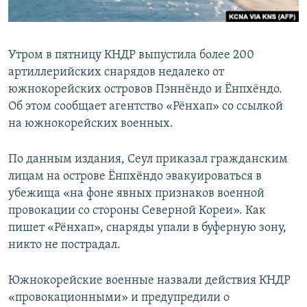
Утром в пятницу КНДР выпустила более 200
артиллерийских снарядов недалеко от
южнокорейских островов Пэннёндо и Ёнпхёндо.
Об этом сообщает агентство «Рёнхап» со ссылкой
на южнокорейских военных.
По данным издания, Сеул приказал гражданским
лицам на острове Ёнпхёндо эвакуироваться в
убежища «на фоне явных признаков военной
провокации со стороны Северной Кореи». Как
пишет «Рёнхап», снаряды упали в буферную зону,
никто не пострадал.
Южнокорейские военные назвали действия КНДР
«провокационными» и предупредили о