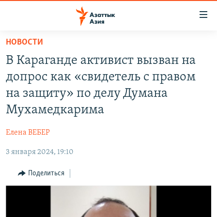
Доступность
ссылок
Вернуться
НОВОСТИ
к
ЦЕНТРАЛЬНАЯ АЗИЯ
В Караганде активист вызван на
основному
НОВОСТИ
КАЗАХСТАН
содержанию
допрос как «свидетель с правом
ВОЙНА В УКРАИНЕ
Вернутся
КЫРГЫЗСТАН
на защиту» по делу Думана
к
НА ДРУГИХ ЯЗЫКАХ
УЗБЕКИСТАН
Мухамедкарима
главной
ТАДЖИКИСТАН
ҚАЗАҚША
навигации
ПОДПИШИТЕСЬ НА НАС В СОЦСЕТЯХ
Елена ВЕБЕР
Вернутся
КЫРГЫЗЧА
к
3 января 2024, 19:10
ЎЗБЕКЧА
поиску
Поделиться
ТОҶИКӢ
Все сайты РСЕ/РС
TÜRKMENÇE