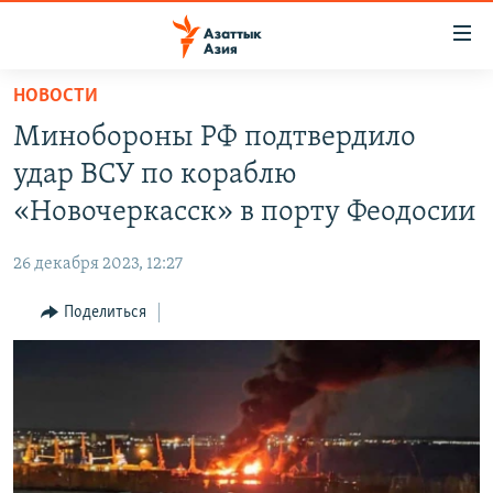
Доступность
ссылок
Вернуться
НОВОСТИ
к
ЦЕНТРАЛЬНАЯ АЗИЯ
Минобороны РФ подтвердило
основному
НОВОСТИ
КАЗАХСТАН
содержанию
удар ВСУ по кораблю
ВОЙНА В УКРАИНЕ
Вернутся
КЫРГЫЗСТАН
«Новочеркасск» в порту Феодосии
к
НА ДРУГИХ ЯЗЫКАХ
УЗБЕКИСТАН
главной
26 декабря 2023, 12:27
ТАДЖИКИСТАН
ҚАЗАҚША
навигации
ПОДПИШИТЕСЬ НА НАС В СОЦСЕТЯХ
Вернутся
Поделиться
КЫРГЫЗЧА
к
ЎЗБЕКЧА
поиску
ТОҶИКӢ
Все сайты РСЕ/РС
TÜRKMENÇE