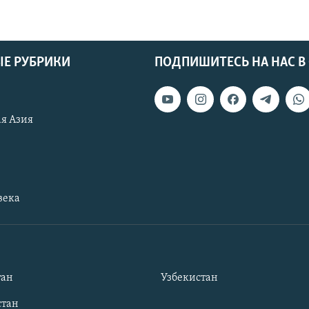
Е РУБРИКИ
ПОДПИШИТЕСЬ НА НАС В
я Азия
века
тан
Узбекистан
тан