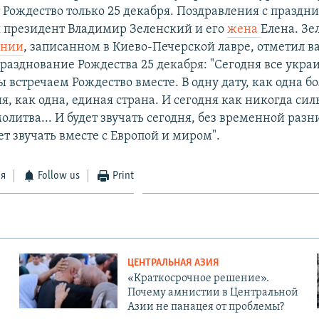
т Рождество только 25 декабря. Поздравления с праздн
 президент Владимир Зеленский и его
жена
Елена. Зе
ении
, записанном в Киево-Печерской лавре, отметил в
празднование Рождества 25 декабря: "Сегодня все укра
ы встречаем Рождество вместе. В одну дату, как одна б
я, как одна, единая страна. И сегодня как никогда сил
литва... И будет звучать сегодня, без временной разн
ет звучать вместе с Европой и миром".
ся
Follow us
Print
ЦЕНТРАЛЬНАЯ АЗИЯ
«Краткосрочное решение».
Почему амнистии в Центральной
Азии не панацея от проблемы?