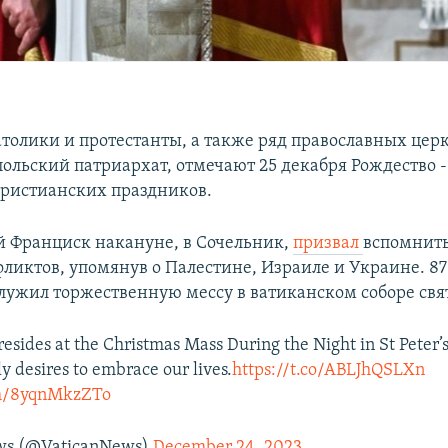
толики и протестанты, а также ряд православных цер
ольский патриархат, отмечают 25 декабря Рождество -
ристианских праздников.
 Франциск накануне, в Сочельник,
призвал
вспомнить
ликтов, упомянув о Палестине, Израиле и Украине. 8
лужил торжественную мессу в ватиканском соборе свя
esides at the Christmas Mass During the Night in St Peter’s
y desires to embrace our lives.
https://t.co/ABLJhQSLXn
om/8yqnMkzZTo
ws (@VaticanNews)
December 24, 2023