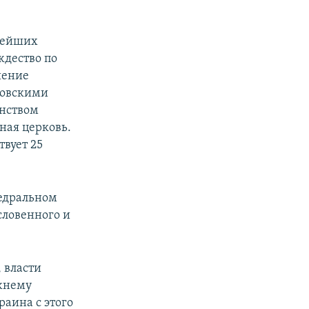
пнейших
ждество по
шение
ловскими
инством
вная церковь.
твует 25
едральном
словенного и
 власти
ежнему
раина с этого