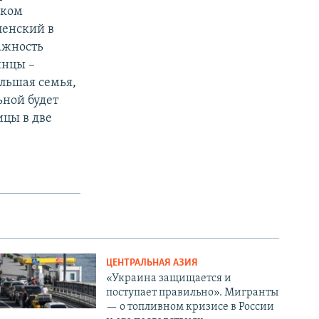
иком
ленский в
ажность
инцы –
ольшая семья,
ьной будет
ицы в две
ЦЕНТРАЛЬНАЯ АЗИЯ
«Украина защищается и
поступает правильно». Мигранты
— о топливном кризисе в России