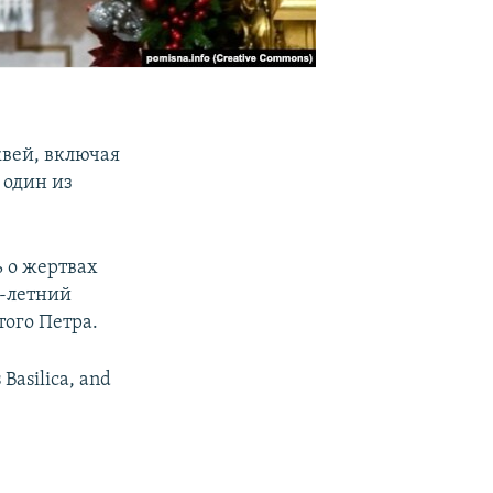
квей, включая
 один из
 о жертвах
7-летний
того Петра.
 Basilica, and