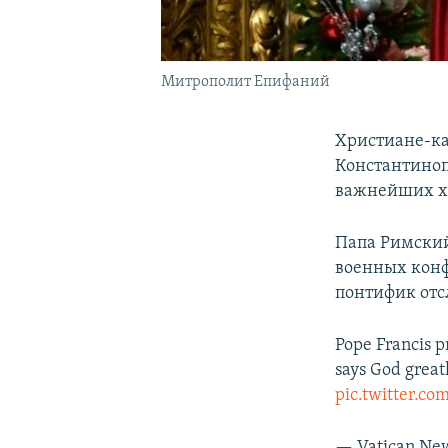
Митрополит Епифаний
Христиане-ка
Константиноп
важнейших х
Папа Римский
военных конф
понтифик отс
Pope Francis pr
says God greatl
pic.twitter.c
— Vatican Ne