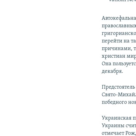
Автокефальна
православных
григорианско
перейти на т
причинами, т
христиан мира
Она пользуетс
декабря.
Предстоятел
Свято-Михайл
победного нов
Украинская п
Украины счит
отмечает Рожд