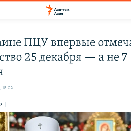
аине ПЦУ впервые отмеч
ство 25 декабря — а не 7
я
, 15:02
ся