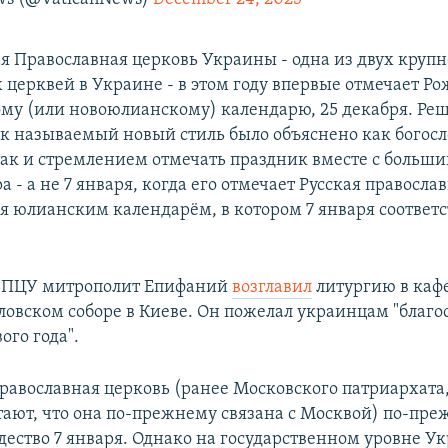
я Православная церковь Украины - одна из двух кру
 церквей в Украине - в этом году впервые отмечает Ро
му (или новоюлианскому) календарю, 25 декабря. Ре
ак называемый новый стиль было объяснено как богос
ак и стремлением отмечать праздник вместе с больш
 - а не 7 января, когда его отмечает Русская правосла
я юлианским календарём, в котором 7 января соответс
ь ПЦУ митрополит Епифаний
возглавил
литургию в каф
овском соборе в Киеве. Он пожелал украинцам "благо
ого года".
равославная церковь (ранее Московского патриархата,
ают, что она по-прежнему связана с Москвой) по-пр
ество 7 января. Однако на государственном уровне Ук