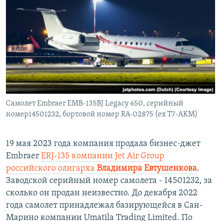
Самолет Embraer EMB-135BJ Legacy 650, серийный
номер14501232, бортовой номер RA-02875 (ex Т7-AKM)
19 мая 2023 года компания продала бизнес-джет
Embraer
ERJ-135 компании Jet Air Group
российского олигарха
Владимира Евтушенкова
.
Заводской серийный номер самолета - 14501232, за
сколько он продан неизвестно. До декабря 2022
года самолет принадлежал базирующейся в Сан-
Марино компании Umatila Trading Limited. По