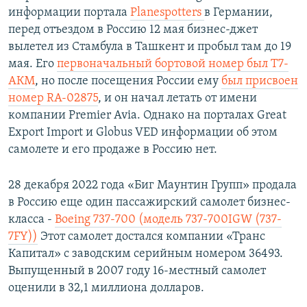
информации портала
Planespotters
в Германии,
перед отъездом в Россию 12 мая бизнес-джет
вылетел из Стамбула в Ташкент и пробыл там до 19
мая. Его
первоначальный бортовой номер был Т7-
АКМ
, но после посещения России ему
был присвоен
номер RA-02875
, и он начал летать от имени
компании Premier Avia. Однако на порталах Great
Export Import и Globus VED информации об этом
самолете и его продаже в Россию нет.
28 декабря 2022 года «Биг Маунтин Групп» продала
в Россию еще один пассажирский самолет бизнес-
класса -
Boeing 737-700 (модель 737-700IGW (737-
7FY))
Этот самолет достался компании «Транс
Капитал» с заводским серийным номером 36493.
Выпущенный в 2007 году 16-местный самолет
оценили в 32,1 миллиона долларов.