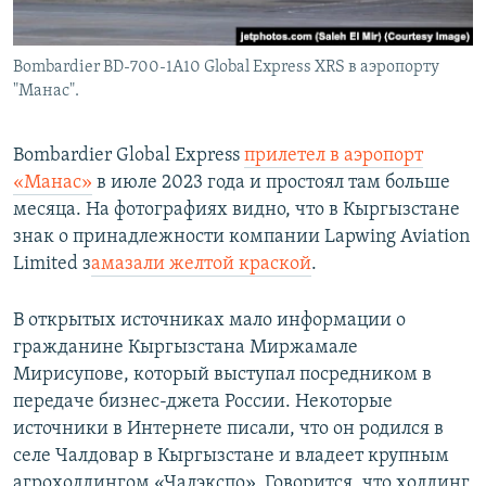
Bombardier BD-700-1A10 Global Express XRS в аэропорту
"Манас".
Bombardier Global Express
прилетел в аэропорт
«Манас»
в июле 2023 года и простоял там больше
месяца. На фотографиях видно, что в Кыргызстане
знак о принадлежности компании Lapwing Aviation
Limited з
амазали желтой краской
.
В открытых источниках мало информации о
гражданине Кыргызстана Миржамале
Мирисупове, который выступал посредником в
передаче бизнес-джета России. Некоторые
источники в Интернете писали, что он родился в
селе Чалдовар в Кыргызстане и владеет крупным
агрохолдингом «Чалэкспо». Говорится, что холдинг