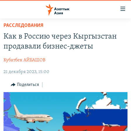
Доступность
ссылок
Вернуться
РАССЛЕДОВАНИЯ
к
ЦЕНТРАЛЬНАЯ АЗИЯ
Как в Россию через Кыргызстан
основному
НОВОСТИ
КАЗАХСТАН
содержанию
продавали бизнес-джеты
ВОЙНА В УКРАИНЕ
Вернутся
КЫРГЫЗСТАН
к
Кубатбек АЙБАШОВ
НА ДРУГИХ ЯЗЫКАХ
УЗБЕКИСТАН
главной
21 декабря 2023, 15:00
ТАДЖИКИСТАН
ҚАЗАҚША
навигации
ПОДПИШИТЕСЬ НА НАС В СОЦСЕТЯХ
Вернутся
КЫРГЫЗЧА
Поделиться
к
ЎЗБЕКЧА
поиску
ТОҶИКӢ
Все сайты РСЕ/РС
TÜRKMENÇE