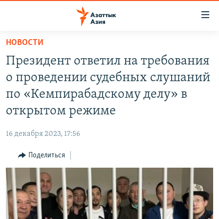
Доступность
ссылок
Вернуться
НОВОСТИ
к
ЦЕНТРАЛЬНАЯ АЗИЯ
Президент ответил на требования
основному
НОВОСТИ
КАЗАХСТАН
содержанию
о проведении судебных слушаний
ВОЙНА В УКРАИНЕ
Вернутся
КЫРГЫЗСТАН
по «Кемпирабадскому делу» в
к
НА ДРУГИХ ЯЗЫКАХ
УЗБЕКИСТАН
открытом режиме
главной
ТАДЖИКИСТАН
ҚАЗАҚША
навигации
ПОДПИШИТЕСЬ НА НАС В СОЦСЕТЯХ
16 декабря 2023, 17:56
Вернутся
КЫРГЫЗЧА
к
Поделиться
ЎЗБЕКЧА
поиску
ТОҶИКӢ
Все сайты РСЕ/РС
TÜRKMENÇE