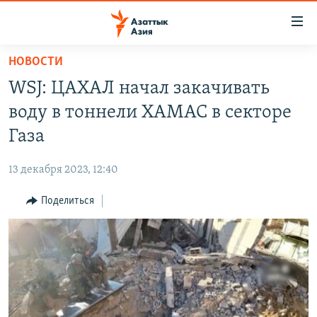
Доступность
ссылок
Вернуться
НОВОСТИ
к
ЦЕНТРАЛЬНАЯ АЗИЯ
WSJ: ЦАХАЛ начал закачивать
основному
НОВОСТИ
КАЗАХСТАН
содержанию
воду в тоннели ХАМАС в секторе
ВОЙНА В УКРАИНЕ
Вернутся
КЫРГЫЗСТАН
Газа
к
НА ДРУГИХ ЯЗЫКАХ
УЗБЕКИСТАН
главной
13 декабря 2023, 12:40
ТАДЖИКИСТАН
ҚАЗАҚША
навигации
ПОДПИШИТЕСЬ НА НАС В СОЦСЕТЯХ
Вернутся
Поделиться
КЫРГЫЗЧА
к
ЎЗБЕКЧА
поиску
ТОҶИКӢ
Все сайты РСЕ/РС
TÜRKMENÇE