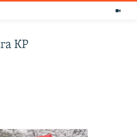
га КР