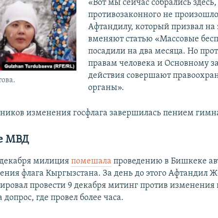
«Вот мы сейчас собрались здесь,
противозаконного не произошло
Афтандилу, который призвал на 
вменяют статью «Массовые бес
посадили на два месяца. Но пр
правам человека и Основному з
действия совершают правоохра
ова.
органы».
ников изменения госфлага завершилась пением гимна
е МВД
 декабря милиция
помешала
проведению в Бишкеке ав
ения флага Кыргызстана. За день до этого Афтандил Ж
ировал провести 9 декабря митинг против изменения 
 допрос, где провел более часа.