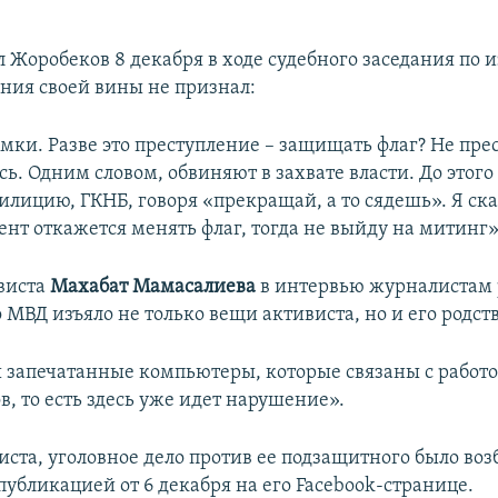
 Жоробеков 8 декабря в ходе судебного заседания по 
ния своей вины не признал:
умки. Разве это преступление – защищать флаг? Не пре
сь. Одним словом, обвиняют в захвате власти. До этого
лицию, ГКНБ, говоря «прекращай, а то сядешь». Я ска
ент откажется менять флаг, тогда не выйду на митинг»
виста
Махабат
Мамасалиева
в интервью журналистам 
 МВД изъяло не только вещи активиста, но и его родст
 запечатанные компьютеры, которые связаны с работо
, то есть здесь уже идет нарушение».
иста, уголовное дело против ее подзащитного было воз
публикацией от 6 декабря на его Facebook-странице.