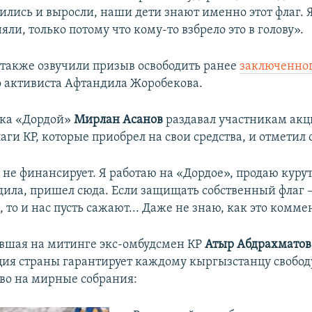
лись и выросли, наши дети знают именно этот флаг. Я
яли, только потому что кому-то взбрело это в голову».
также озвучили призыв освободить ранее
заключенног
 активиста Афтандила Жоробекова.
нка «Дордой»
Мирлан
Асанов
раздавал участникам ак
аги КР, которые приобрел на свои средства, и отметил
не финансирует. Я работаю на «Дордое», продаю курут
дила, пришел сюда. Если защищать собственный флаг –
 то и нас пусть сажают... Даже не знаю, как это комме
вшая на митинге экс-омбудсмен КР
Атыр Абдрахматов
ция страны гарантирует каждому кыргызстанцу свобо
во на мирные собрания: