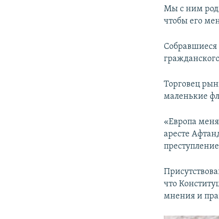
Мы с ним роди
чтобы его мен
Собравшиеся 
гражданского
Торговец ры
маленькие фл
«Европа меня 
аресте Афтан
преступление,
Присутствова
что Конститу
мнения и пра