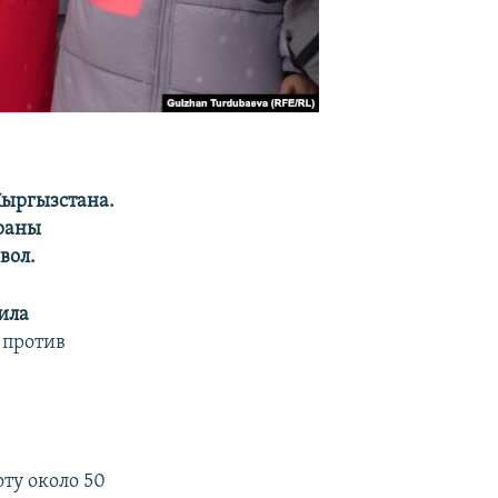
Кыргызстана.
траны
вол.
ила
 против
ту около 50