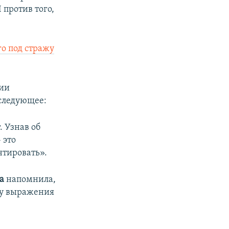
 против того,
о под стражу
ции
 следующее:
. Узнав об
 это
нтировать».
а
напомнила,
ду выражения