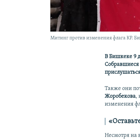
Митинг против изменения флага КР. Биш
В Бишкеке 9 
Собравшиеся 
прислушаться
Также они по
Жоробекова
,
изменения фл
«Оставьте
Несмотря на 