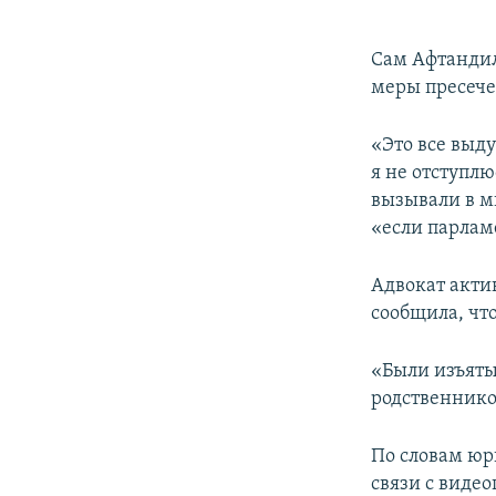
Сам Афтандил
меры пресече
«Это все выд
я не отступлю
вызывали в ми
«если парлам
Адвокат акти
сообщила, что
«Были изъяты
родственников
По словам юр
связи с видео