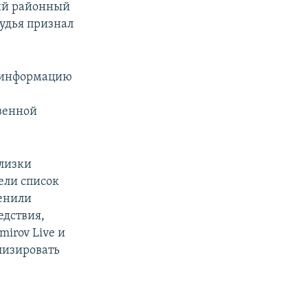
кий районный
судья признал
о информацию
венной
близки
ели список
ценили
едствия,
mirov Live и
лизировать