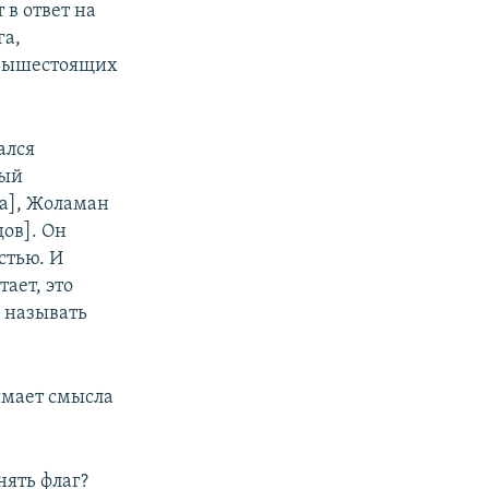
 в ответ на
га,
 вышестоящих
ался
рый
а], Жоламан
ов]. Он
стью. И
ает, это
 называть
имает смысла
нять флаг?