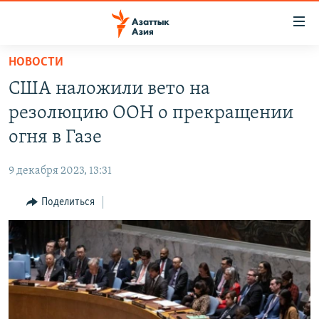
Доступность
ссылок
Вернуться
НОВОСТИ
к
ЦЕНТРАЛЬНАЯ АЗИЯ
США наложили вето на
основному
НОВОСТИ
КАЗАХСТАН
содержанию
резолюцию ООН о прекращении
ВОЙНА В УКРАИНЕ
Вернутся
КЫРГЫЗСТАН
огня в Газе
к
НА ДРУГИХ ЯЗЫКАХ
УЗБЕКИСТАН
главной
9 декабря 2023, 13:31
ТАДЖИКИСТАН
ҚАЗАҚША
навигации
ПОДПИШИТЕСЬ НА НАС В СОЦСЕТЯХ
Вернутся
Поделиться
КЫРГЫЗЧА
к
ЎЗБЕКЧА
поиску
ТОҶИКӢ
Все сайты РСЕ/РС
TÜRKMENÇE