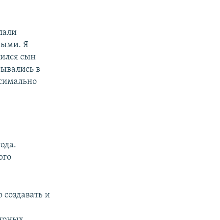
лали
выми. Я
дился сын
сывались в
ксимально
ода.
ого
 создавать и
лярных