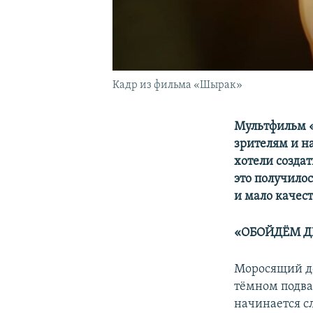
Кадр из фильма «Шырак»
Мультфильм «
зрителям и н
хотели созда
это получило
и мало качес
«ОБОЙДЁМ 
Моросящий д
тёмном подва
начинается с