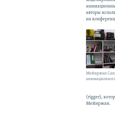
анимационных
авторы испол
на конференц
Мейиржан Сан
анимационног
(rigger), кот
Мейиржан.