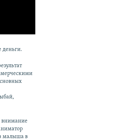
 деньги.
результат
оммерческими
основных
ыбай,
и внимание
аниматор
аз малыша в