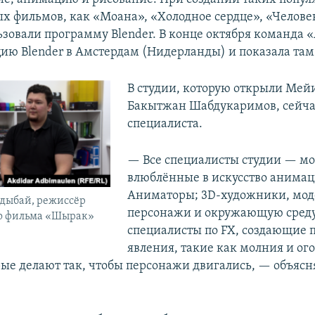
 фильмов, как «Моана», «Холодное сердце», «Челове
ьзовали программу Blender. В конце октября команда 
ию Blender в Амстердам (Нидерланды) и показала та
В студии, которую открыли Мей
Бакытжан Шабдукаримов, сейчас
специалиста.
— Все специалисты студии — мо
влюблённые в искусство анимац
Аниматоры; 3D-художники, мо
дыбай, режиссёр
персонажи и окружающую среду
о фильма «Шырак»
специалисты по FX, создающие
явления, такие как молния и ог
орые делают так, чтобы персонажи двигались, — объясн