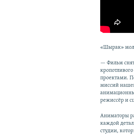
«Шырак» моло
— Фильм снят 
кропотливого
проектами. П
миссий нашей
анимационны
режиссёр и с
Аниматоры ра
каждой детал
студии, кото