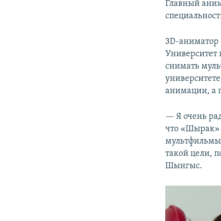
Главный аним
специальност
3D-аниматор 
Университет 
снимать муль
университете
анимации, а 
— Я очень рад
что «Шырак» 
мультфильмы 
такой цели, п
Шынгыс.