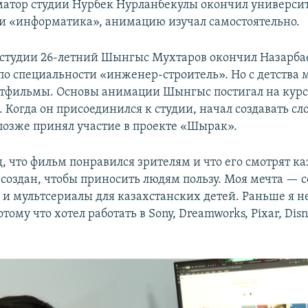
атор студии Нурбек Нурланбекулы окончил университ
и «информатика», анимацию изучал самостоятельно.
студии 26-летний Шынгыс Мухтаров окончил Назарба
по специальности «инженер-строитель». Но с детства 
тфильмы. Основы анимации Шынгыс постигал на курс
. Когда он присоединился к студии, начал создавать с
позже принял участие в проекте «Шырак».
, что фильм понравился зрителям и что его смотрят к
создан, чтобы приносить людям пользу. Моя мечта — с
и мультсериалы для казахстанских детей. Раньше я не
отому что хотел работать в Sony, Dreamworks, Pixar, Dis