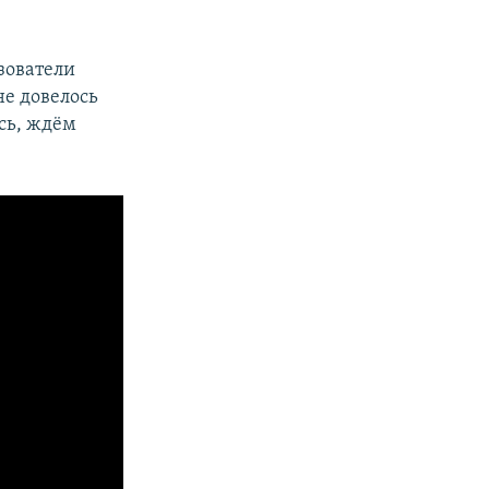
зователи
не довелось
сь, ждём