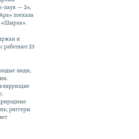
к-паук — 2»,
«Ара» поехала
м «Шырак».
иржан и
 работают 23
лодые люди,
ии.
делирующие
;
 природные
онь; риггеры
яет