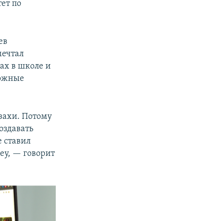
ет по
ев
мечтал
ах в школе и
ложные
азахи. Потому
оздавать
 ставил
ney, — говорит