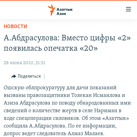
Доступность
ссылок
Вернуться
НОВОСТИ
к
ЦЕНТРАЛЬНАЯ АЗИЯ
А.Абдрасулова: Вместо цифры «2»
основному
НОВОСТИ
КАЗАХСТАН
содержанию
появилась опечатка «20»
ВОЙНА В УКРАИНЕ
Вернутся
КЫРГЫЗСТАН
к
28 июня 2010, 21:31
НА ДРУГИХ ЯЗЫКАХ
УЗБЕКИСТАН
главной
Поделиться
ТАДЖИКИСТАН
ҚАЗАҚША
навигации
ПОДПИШИТЕСЬ НА НАС В СОЦСЕТЯХ
Вернутся
Ошскую облпрокуратуру для дачи показаний
КЫРГЫЗЧА
к
вызваны правозащитники Толекан Исмаилова и
ЎЗБЕКЧА
поиску
Азиза Абдрасулова по поводу обнародованных ими
ТОҶИКӢ
Все сайты РСЕ/РС
сведений о количестве жертв в селе Нариман в
ходе спецоперации силовиков. Об этом «Азаттык»
TÜRKMENÇE
сообщила А.Абдрасулова. По ее информации,
допрос ведет следователь Алмаз Малаев.