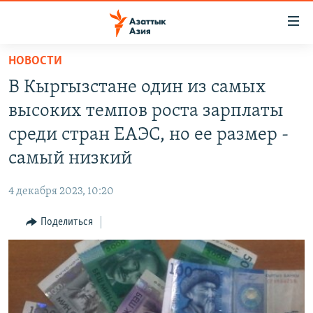
Доступность
ссылок
Вернуться
НОВОСТИ
к
ЦЕНТРАЛЬНАЯ АЗИЯ
В Кыргызстане один из самых
основному
НОВОСТИ
КАЗАХСТАН
содержанию
высоких темпов роста зарплаты
ВОЙНА В УКРАИНЕ
Вернутся
КЫРГЫЗСТАН
среди стран ЕАЭС, но ее размер -
к
НА ДРУГИХ ЯЗЫКАХ
УЗБЕКИСТАН
самый низкий
главной
ТАДЖИКИСТАН
ҚАЗАҚША
навигации
ПОДПИШИТЕСЬ НА НАС В СОЦСЕТЯХ
4 декабря 2023, 10:20
Вернутся
КЫРГЫЗЧА
к
Поделиться
ЎЗБЕКЧА
поиску
ТОҶИКӢ
Все сайты РСЕ/РС
TÜRKMENÇE