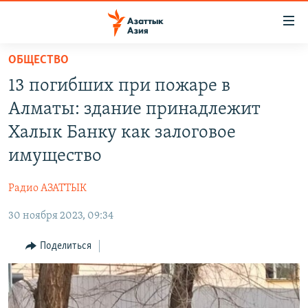
Доступность
ссылок
Вернуться
ОБЩЕСТВО
к
ЦЕНТРАЛЬНАЯ АЗИЯ
13 погибших при пожаре в
основному
НОВОСТИ
КАЗАХСТАН
содержанию
Алматы: здание принадлежит
ВОЙНА В УКРАИНЕ
Вернутся
КЫРГЫЗСТАН
Халык Банку как залоговое
к
НА ДРУГИХ ЯЗЫКАХ
УЗБЕКИСТАН
имущество
главной
ТАДЖИКИСТАН
ҚАЗАҚША
навигации
ПОДПИШИТЕСЬ НА НАС В СОЦСЕТЯХ
Радио АЗАТТЫК
Вернутся
КЫРГЫЗЧА
к
30 ноября 2023, 09:34
ЎЗБЕКЧА
поиску
Поделиться
ТОҶИКӢ
Все сайты РСЕ/РС
TÜRKMENÇE