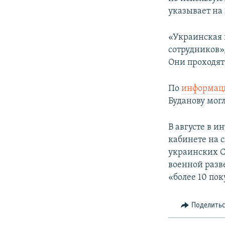
указывает на
«Украинская 
сотрудников»
Они проходят 
По
информац
Буданову могл
В августе в 
кабинете на 
украинских С
военной разв
«более 10 по
Поделить