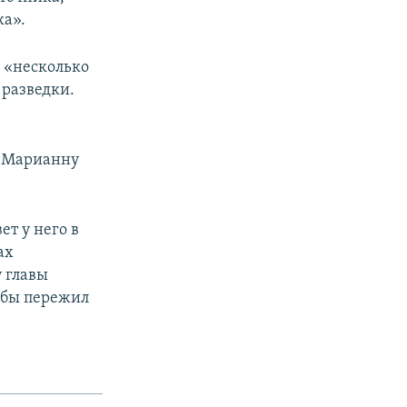
ка».
ы «несколько
 разведки.
, Марианну
ет у него в
ах
 главы
ужбы пережил