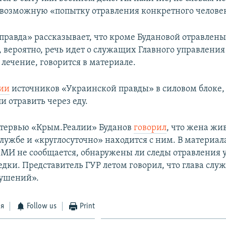
 возможную «попытку отравления конкретного челове
правда» рассказывает, что кроме Будановой отравлен
, вероятно, речь идет о служащих Главного управления
лечение, говорится в материале.
ии
источников «Украинской правды» в силовом блоке
и отравить через еду.
интервью «Крым.Реалии» Буданов
говорил
, что жена жив
службе и «круглосуточно» находится с ним. В материал
МИ не сообщается, обнаружены ли следы отравления у
едки. Представитель ГУР летом говорил, что глава сл
кушений».
ся
Follow us
Print