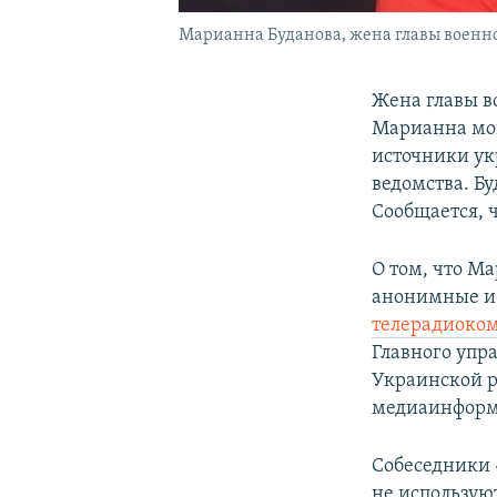
Марианна Буданова, жена главы военн
Жена главы в
Марианна мог
источники ук
ведомства. Бу
Сообщается, ч
О том, что М
анонимные и
телерадиоко
Главного упр
Украинской р
медиаинформа
Собеседники 
не используют