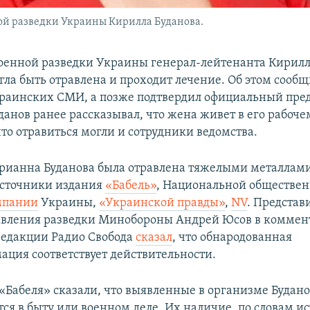
ой разведки Украины Кирилла Буданова.
оенной разведки Украины генерал-лейтенанта Кирилл
ла быть отравлена и проходит лечение. Об этом сооб
раинских СМИ, а позже подтвердил официальный пре
данов ранее рассказывал, что жена живет в его рабоче
то отравиться могли и сотрудники ведомства.
арианна Буданова была отравлена тяжелыми металлами
сточники издания
«Бабель»
, Национальной обществе
мпании
Украины,
«Украинской правды»
,
NV
. Представ
авления разведки Минобороны Андрей Юсов в комме
едакции Радио Свобода
сказал
, что обнародованная
ция соответствует действительности.
«Бабеля» сказали, что выявленные в организме Будан
ся в быту или военном деле. Их наличие, по словам и