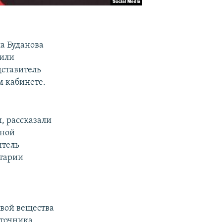
а Буданова
щили
дставитель
м кабинете.
, рассказали
нной
итель
нтарии
овой вещества
сточника,