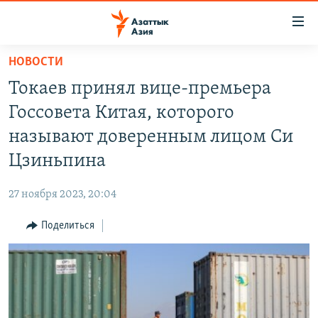
Доступность
ссылок
Вернуться
НОВОСТИ
к
ЦЕНТРАЛЬНАЯ АЗИЯ
Токаев принял вице-премьера
основному
НОВОСТИ
КАЗАХСТАН
содержанию
Госсовета Китая, которого
ВОЙНА В УКРАИНЕ
Вернутся
КЫРГЫЗСТАН
называют доверенным лицом Си
к
НА ДРУГИХ ЯЗЫКАХ
УЗБЕКИСТАН
Цзиньпина
главной
ТАДЖИКИСТАН
ҚАЗАҚША
навигации
ПОДПИШИТЕСЬ НА НАС В СОЦСЕТЯХ
27 ноября 2023, 20:04
Вернутся
КЫРГЫЗЧА
к
Поделиться
ЎЗБЕКЧА
поиску
ТОҶИКӢ
Все сайты РСЕ/РС
TÜRKMENÇE