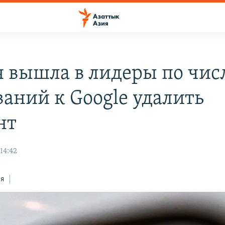
я вышла в лидеры по чис
ваний к Google удалить
нт
14:42
ся