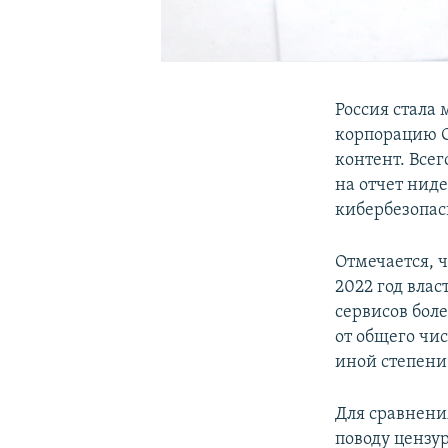
Россия стала
корпорацию G
контент. Всег
на отчет нид
кибербезопас
Отмечается, ч
2022 год влас
сервисов боле
от общего чи
иной степени
Для сравнени
поводу цензур