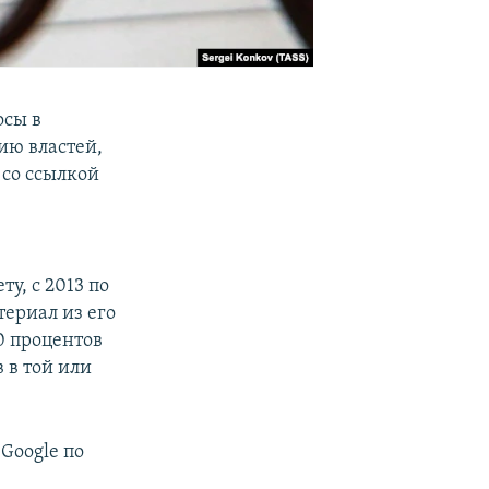
осы в
ию властей,
 со ссылкой
у, с 2013 по
териал из его
60 процентов
 в той или
Google по