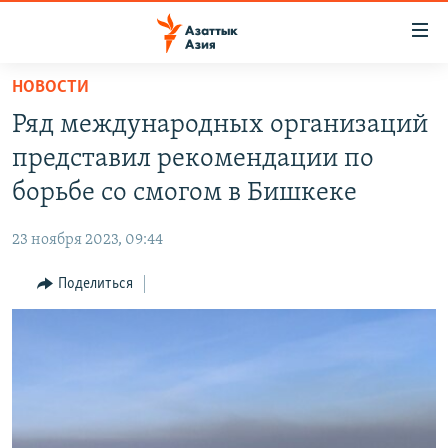
Доступность
ссылок
Вернуться
НОВОСТИ
к
ЦЕНТРАЛЬНАЯ АЗИЯ
Ряд международных организаций
основному
НОВОСТИ
КАЗАХСТАН
содержанию
представил рекомендации по
ВОЙНА В УКРАИНЕ
Вернутся
КЫРГЫЗСТАН
борьбе со смогом в Бишкеке
к
НА ДРУГИХ ЯЗЫКАХ
УЗБЕКИСТАН
главной
23 ноября 2023, 09:44
ТАДЖИКИСТАН
ҚАЗАҚША
навигации
ПОДПИШИТЕСЬ НА НАС В СОЦСЕТЯХ
Вернутся
Поделиться
КЫРГЫЗЧА
к
ЎЗБЕКЧА
поиску
ТОҶИКӢ
Все сайты РСЕ/РС
TÜRKMENÇE