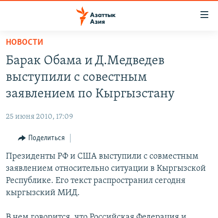
Доступность
ссылок
Вернуться
НОВОСТИ
к
ЦЕНТРАЛЬНАЯ АЗИЯ
Барак Обама и Д.Медведев
основному
НОВОСТИ
КАЗАХСТАН
содержанию
выступили с совестным
ВОЙНА В УКРАИНЕ
Вернутся
КЫРГЫЗСТАН
заявлением по Кыргызстану
к
НА ДРУГИХ ЯЗЫКАХ
УЗБЕКИСТАН
главной
25 июня 2010, 17:09
ТАДЖИКИСТАН
ҚАЗАҚША
навигации
ПОДПИШИТЕСЬ НА НАС В СОЦСЕТЯХ
Вернутся
Поделиться
КЫРГЫЗЧА
к
Президенты РФ и США выступили с совместным
ЎЗБЕКЧА
поиску
заявлением относительно ситуации в Кыргызской
ТОҶИКӢ
Все сайты РСЕ/РС
Республике. Его текст распространил сегодня
кыргызский МИД.
TÜRKMENÇE
В нем говорится, что Российская Федерация и