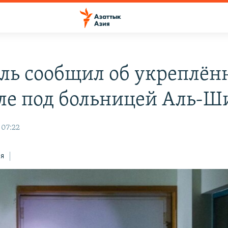
ль сообщил об укреплён
ле под больницей Аль-Ш
 07:22
ся