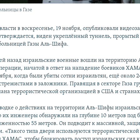
льницы в Газе
ласти в воскресенье, 19 ноября, опубликовали видеоза
 утверждается, виден укреплённый туннель, прорытый
больницей Газы Аль-Шифа.
ей назад израильские военные вошли на территорию
операции, начатой в ответ на нападение боевиков ХАМ
ября, когда были убиты сотни израильтян, ещё около 
стремистами в заложники. Правящая в секторе Газа г
на террористической организацией в США и странах
сводке о действиях на территории Аль-Шифы израиль
о их инженеры обнаружили на глубине 10 метров под 
яженностью 55 метров. Он подводит к массивной, защ
и. «Такого типа двери используются террористической
 ХАМАС, чтобы блокировать доступ израильских сил