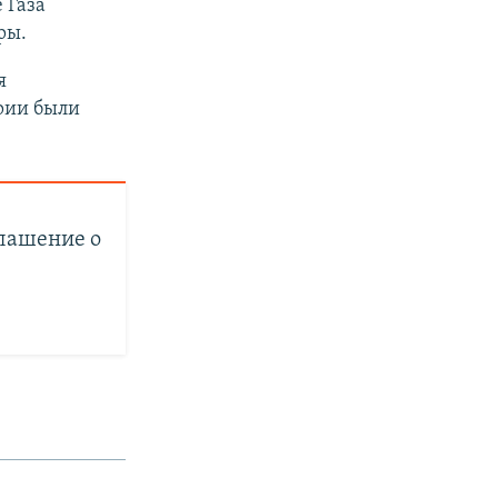
 Газа
ры.
я
рии были
лашение о
–