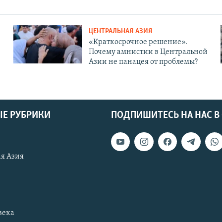
ЦЕНТРАЛЬНАЯ АЗИЯ
«Краткосрочное решение».
Почему амнистии в Центральной
Азии не панацея от проблемы?
Е РУБРИКИ
ПОДПИШИТЕСЬ НА НАС В
я Азия
века