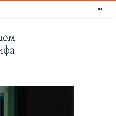
ном
ифа