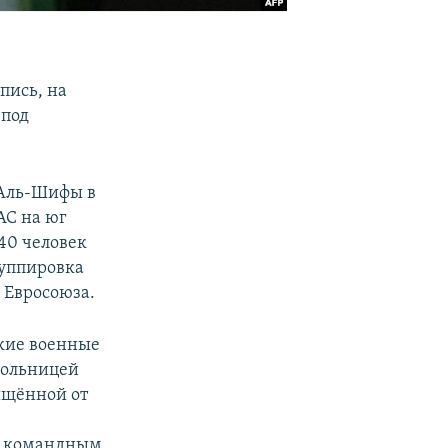
пись, на
 под
 Аль-Шифы в
АС на юг
240 человек
руппировка
 Евросоюза.
ские военные
больницей
ищённой от
 к командным