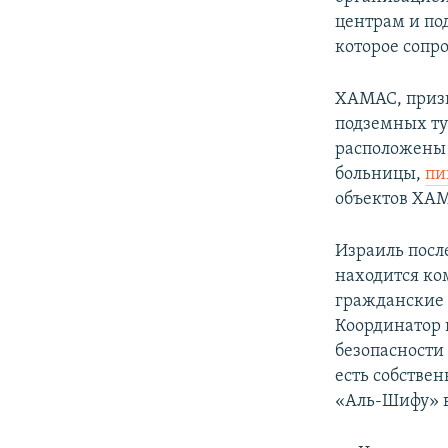
центрам и п
которое сопр
ХАМАС, призн
подземных тун
расположены 
больницы,
пи
объектов ХАМ
Израиль посл
находится ко
гражданские 
Координатор 
безопасност
есть собстве
«Аль-Шифу» в 