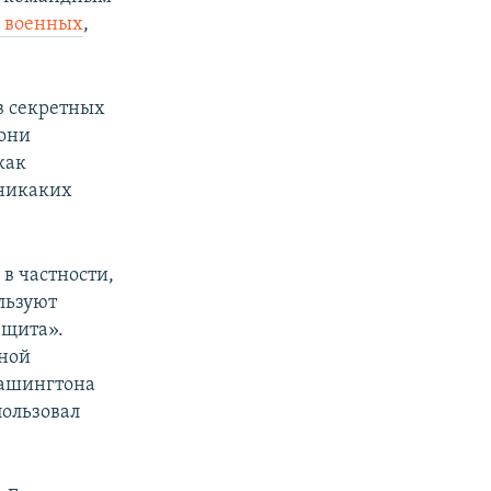
 военных
,
в секретных
 они
как
 никаких
в частности,
льзуют
 щита».
ьной
 Вашингтона
пользовал