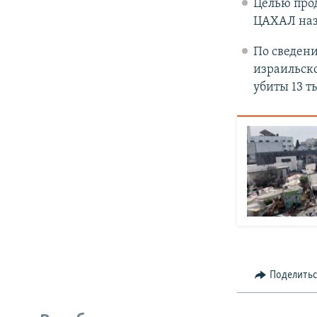
Целью про
ЦАХАЛ наз
По сведен
израильск
убиты 13 т
Поделить