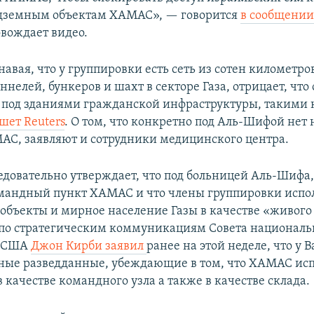
одземным объектам ХАМАС», — говорится
в сообщении
овождает видео.
авая, что у группировки есть сеть из сотен километро
нелей, бункеров и шахт в секторе Газа, отрицает, что
под зданиями гражданской инфраструктуры, такими 
шет Reuters
. О том, что конкретно под Аль-Шифой нет
АС, заявляют и сотрудники медицинского центра.
едовательно утверждает, что под больницей Аль-Шифа, 
мандный пункт ХАМАС и что члены группировки испо
объекты и мирное население Газы в качестве «живого
по стратегическим коммуникациям Совета национал
и США
Джон Кирби заявил
ранее на этой неделе, что у
нные разведданные, убеждающие в том, что ХАМАС ис
качестве командного узла а также в качестве склада.