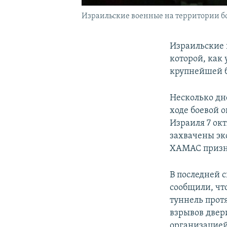
Израильские военные на территории бо
Израильские в
которой, как
крупнейшей 
Несколько дн
ходе боевой 
Израиля 7 окт
захвачены эк
ХАМАС призна
В последней 
сообщили, чт
туннель прот
взрывов двер
организацией