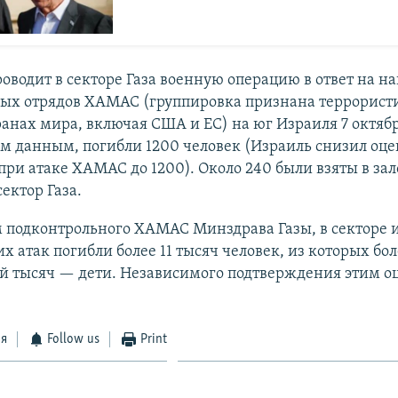
оводит в секторе Газа военную операцию в ответ на н
ых отрядов ХАМАС (группировка признана террорист
анах мира, включая США и ЕС) на юг Израиля 7 октября
м данным, погибли 1200 человек (Израиль снизил оце
ри атаке ХАМАС до 1200). Около 240 были взяты в за
сектор Газа.
 подконтрольного ХАМАС Минздрава Газы, в секторе и
х атак погибли более 11 тысяч человек, из которых бо
й тысяч — дети. Независимого подтверждения этим о
ся
Follow us
Print