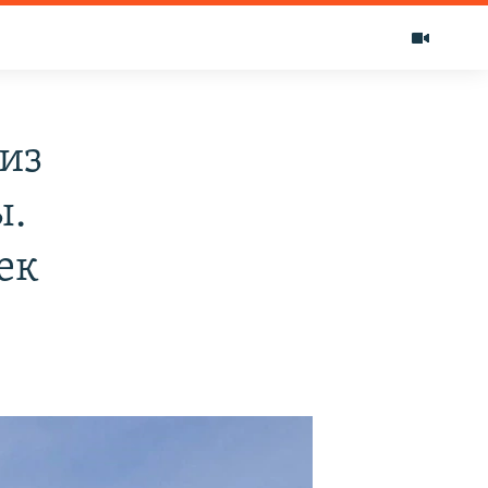
из
ы.
ек