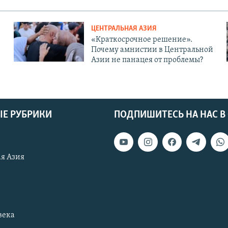
ЦЕНТРАЛЬНАЯ АЗИЯ
«Краткосрочное решение».
Почему амнистии в Центральной
Азии не панацея от проблемы?
Е РУБРИКИ
ПОДПИШИТЕСЬ НА НАС В
я Азия
века