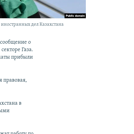
 иностранных дел Казахстана
 сообщение о
секторе Газа.
маты прибыли
 правовая,
ахстана в
ными
жат работу по