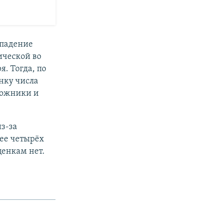
ападение
ической во
. Тогда, по
нку числа
ложники и
з-за
лее четырёх
ценкам нет.