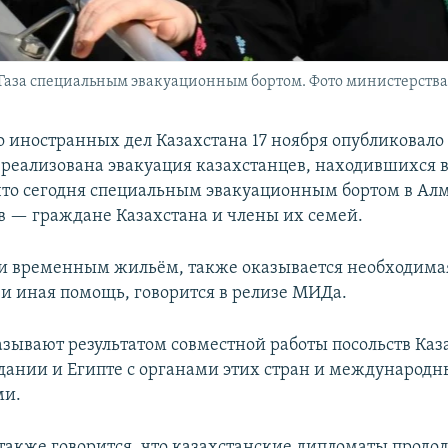
Газа специальным эвакуационным бортом. Фото министерства
 иностранных дел Казахстана 17 ноября опубликовало
 реализована эвакуация казахстанцев, находившихся в 
что сегодня специальным эвакуационным бортом в Ал
в — граждане Казахстана и члены их семей.
и временным жильём, также оказывается необходимая
и иная помощь, говорится в релизе МИДа.
зывают результатом совместной работы посольств Каз
дании и Египте с органами этих стран и международ
ми.
также говорится, что казахстанские дипломаты продол