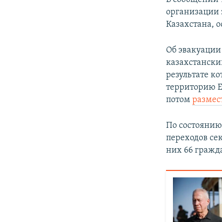
организации
Казахстана, 
Об эвакуации
казахстанск
результате ко
территорию Е
потом
размес
По состоянию
переходов се
них 66 гражд