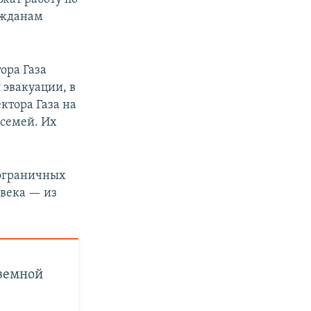
ажданам
ора Газа
 эвакуации, в
ктора Газа на
 семей. Их
пограничных
овека — из
аземной