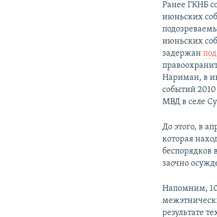
Ранее ГКНБ с
июньских соб
подозреваемы
июньских собы
задержан
по
правоохранит
Нариман, в 
событий 2010
МВД в селе Су
До этого, в а
которая нахо
беспорядков в
заочно осужде
Напомним, 10
межэтнически
результате т