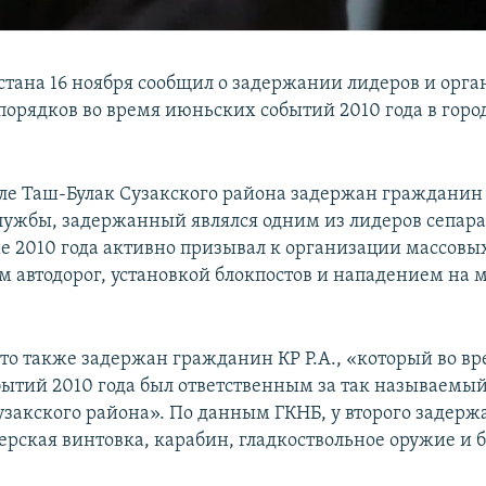
тана 16 ноября сообщил о задержании лидеров и орга
порядков во время июньских событий 2010 года в горо
еле Таш-Булак Сузакского района задержан гражданин К
лужбы, задержанный являлся одним из лидеров сепар
не 2010 года активно призывал к организации массовы
м автодорог, установкой блокпостов и нападением на
что также задержан гражданин КР Р.А., «который во в
ытий 2010 года был ответственным за так называемый
узакского района». По данным ГКНБ, у второго задерж
ерская винтовка, карабин, гладкоствольное оружие и 