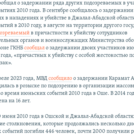
ообщал о задержании ряда других подозреваемых в уч
ытиях 2010 года. В сентябре сообщалось о задержани
х в нападениях и убийстве в Джалал-Абадской област
тий в 2010 году, в августе на территории другого гос
дозреваемый
в причастности к убийству сотрудников
ельных органов и военнослужащих Министерства обо
июне ГКНБ
сообщал
о задержании двоих участников и
 года, «причастных к убийству с особой жестокостью 
зак».
преле 2023 года, МВД
сообщило
о задержании Карамат А
дилась в розыске по подозрению в организации массо
о время июньских событий 2010 года в Оше. В 2014 го
на на 16 лет.
 июня 2010 года в Ошской и Джалал-Абадской област
е столкновения, которые продолжались несколько дне
ех событий погибли 446 человек, почти 2000 получили