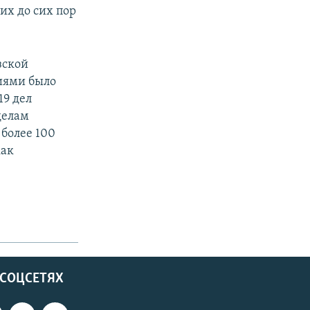
них до сих пор
зской
тиями было
19 дел
делам
более 100
как
 СОЦСЕТЯХ