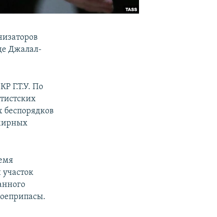
низаторов
де Джалал-
Р Г.Т.У. По
атистских
х беспорядков
 мирных
ремя
 участок
анного
боеприпасы.