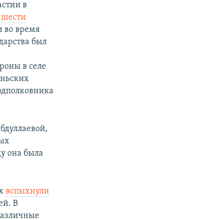
астии в
и
шести
и во время
ударства был
роны в селе
юньских
подполковника
бдуллаевой,
вых
ду она была
ях
вспыхнули
й. В
 различные