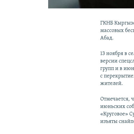
ГКНБ Кыргызс
массовых бес
Абад.
13 ноября в с
версии спецс
групп и в ию
с перекрытие
жителей.
Отмечается, 
июньских соб
«Круговое» С
изъяты снайп