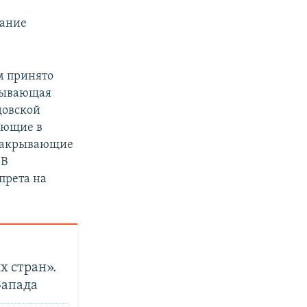
жание
м принято
крывающая
довской
ающие в
 закрывающие
 В
прета на
х стран».
Запада