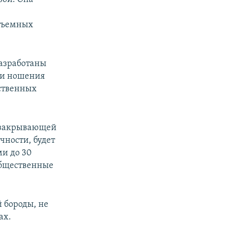
бъемных
разработаны
ми ношения
ственных
, закрывающей
чности, будет
и до 30
общественные
 бороды, не
ах.