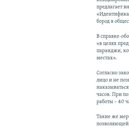
предлагает вн
«Идентифика
бород в обще
В справке-об
«в целях пре
паранджи, ко
местах».
Согласно зак
лицо и не по
наказываться
часов. При п
работы – 40 ч
Такие же мер
позволяющей 