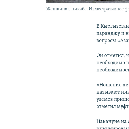
Женщина в никабе. Иллюстративное фо
В Кыргызста
паранджу и н
вопросы «Аза
Он отметил, 
необходимо п
необходимост
«Ношение хид
называют ника
улемов прише
отметил муфт
Накануне на 
инициирован