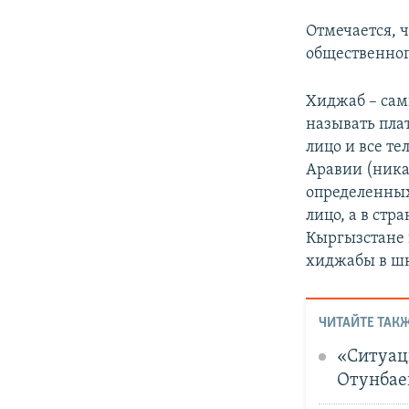
Отмечается, 
общественног
Хиджаб – сам
называть пла
лицо и все т
Аравии (ника
определенных
лицо, а в ст
Кыргызстане 
хиджабы в шк
ЧИТАЙТЕ ТАКЖ
«Ситуаци
Отунбаев