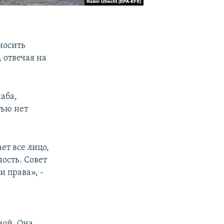
носить
 отвечая на
аба,
тью нет
т все лицо,
ость. Совет
 права», -
ой. Она