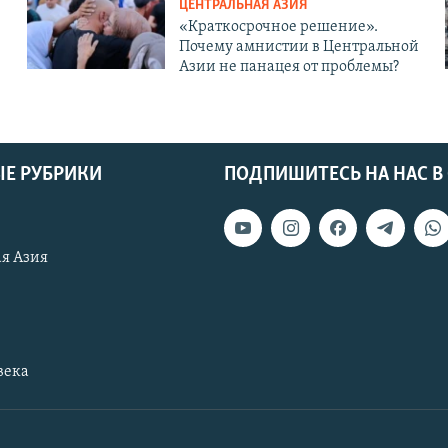
ЦЕНТРАЛЬНАЯ АЗИЯ
«Краткосрочное решение».
Почему амнистии в Центральной
Азии не панацея от проблемы?
Е РУБРИКИ
ПОДПИШИТЕСЬ НА НАС В
я Азия
века