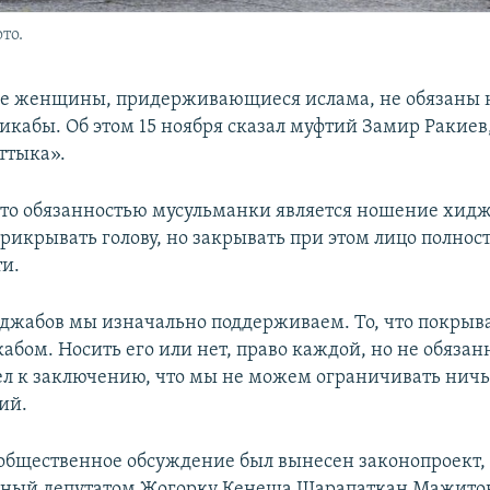
то.
не женщины, придерживающиеся ислама, не обязаны 
икабы. Об этом 15 ноября сказал муфтий Замир Ракиев,
ттыка».
что обязанностью мусульманки является ношение хидж
рикрывать голову, но закрывать при этом лицо полнос
и.
жабов мы изначально поддерживаем. То, что покрывае
бом. Носить его или нет, право каждой, но не обязанн
л к заключению, что мы не можем ограничивать ничьи
ий.
общественное обсуждение был вынесен законопроект,
ный депутатом Жогорку Кенеша Шарапаткан Мажитов