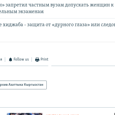
н» запретил частным вузам допускать женщин к
ельным экзаменам
 хиджаба - защита от «дурного глаза» или следо
ся
Follow us
Print
рхив Азаттыка Кыргызстан