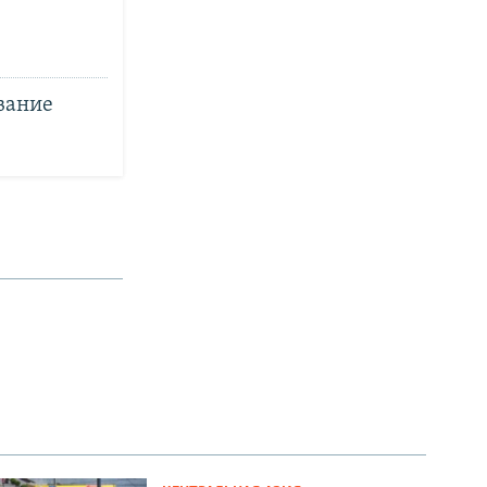
вание