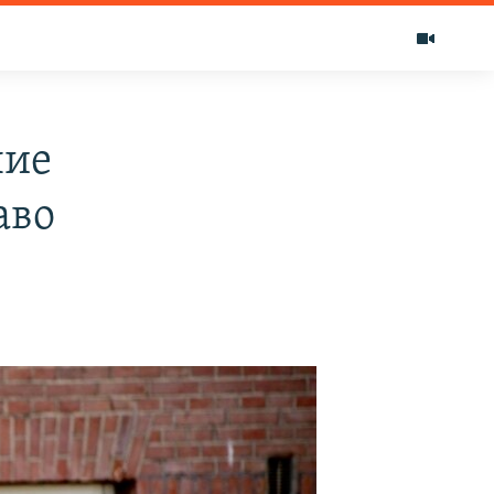
ние
аво