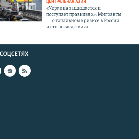
ЦЕНТРАЛЬНАЯ АЗИЯ
«Украина защищается и
поступает правильно». Мигранты
— о топливном кризисе в России
и его последствиях
 СОЦСЕТЯХ