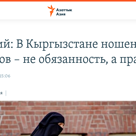
й: В Кыргызстане ноше
в – не обязанность, а пр
15:06
ся