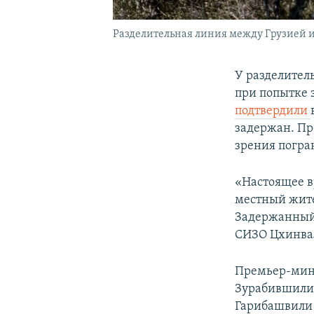
Разделительная линия между Грузией 
У разделител
при попытке
подтвердили
задержан. Пр
зрения погра
«Настоящее 
местный жите
Задержанный 
СИЗО Цхинва
Премьер-мини
Зурабившили 
Гарибашвил