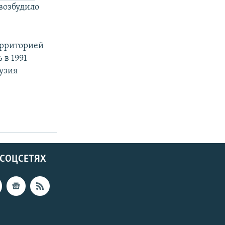
возбудило
ерриторией
 в 1991
узия
 СОЦСЕТЯХ