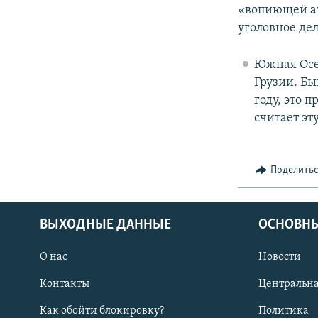
«вопиющей ат
уголовное де
Южная Осе
Грузии. Бы
году, это 
считает эт
Поделить
ВЫХОДНЫЕ ДАННЫЕ
ОСНОВНЫ
О нас
Новости
Контакты
Центральна
Как обойти блокировку?
Политика