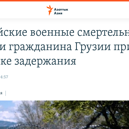
йские военные смертель
и гражданина Грузии пр
ке задержания
4:57
ся