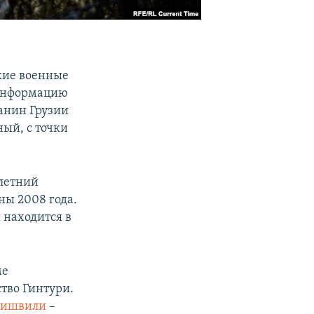
кие военные
Информацию
данин Грузии
ый, с точки
летний
ны 2008 года.
 находится в
ме
тво Гинтури.
бишвили
–