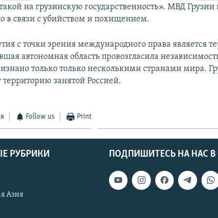
акой на грузинскую государственность». МВД Грузии 
ло в связи с убийством и похищением.
тия с точки зрения международного права является т
вшая автономная область провозгласила независимость
признано только только несколькими странами мира. Гр
у территорию занятой Россией.
ся
Follow us
Print
Е РУБРИКИ
ПОДПИШИТЕСЬ НА НАС В
я Азия