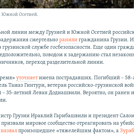
и Южной Осетией.
ьной линии между Грузией и Южной Осетией российс
 задержания смертельно
ранили
гражданина Грузии. 
в грузинской службе госбезопасности. Еще один граж
едположительно, поводом к задержанию стал незаконн
ничников, переход разделительной линии.
время»
уточняет
имена пострадавших. Погибший – 58-
ль Тамаз Гинтури, ветеран российско-грузинской вой
– 35-летний Леван Додиашвили. Вероятно, он ранен и
ли.
стр Грузии Ираклий Гарибашвили и президент Сало
призвали мировое сообщество отреагировать на убийс
и
назвал
произошедшее «тяжелейшим фактом», а
Зура