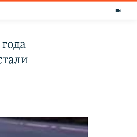
 года
стали