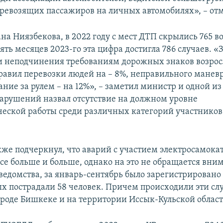
еревозящих пассажиров на личных автомобилях», – отм
на Ниязбекова, в 2022 году с мест ДТП скрылись 765 в
ять месяцев 2023-го эта цифра достигла 786 случаев. 
и неподчинения требованиям дорожных знаков возрос
авил перевозки людей на – 8%, неправильного манев
ание за рулем – на 12%», – заметил министр и одной и
арушений назвал отсутствие на должном уровне
еской работы среди различных категорий участнико
кже подчеркнул, что аварий с участием электросамока
все больше и больше, однако на это не обращается вни
едомства, за январь-сентябрь было зарегистрировано 
ых пострадали 58 человек. Причем происходили эти сл
ороде Бишкеке и на территории Иссык-Кульской област