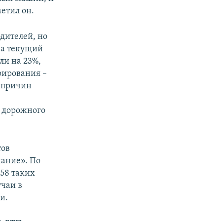
етил он.
одителей, но
«За текущий
ли на 23%,
рирования –
з причин
в дорожного
тов
мание». По
58 таких
учаи в
и.