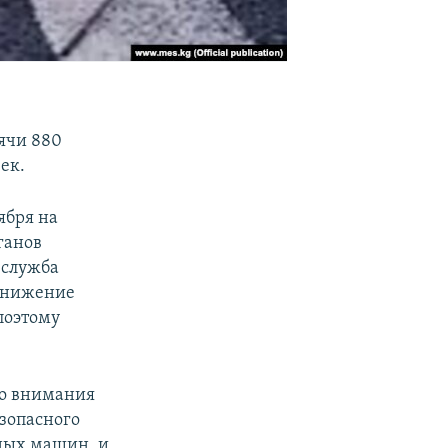
сячи 880
ек.
ября на
ганов
-служба
 снижение
поэтому
го внимания
зопасного
ных машин, и