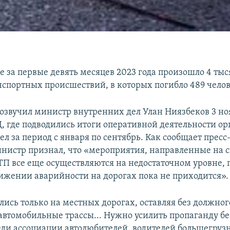
е за первые девять месяцев 2023 года произошло 4 ты
спортных происшествий, в которых погибло 489 челов
озвучил министр внутренних дел Улан Ниязбеков 3 но
, где подводились итоги оперативной деятельности ор
л за период с января по сентябрь. Как сообщает пресс
инистр признал, что «мероприятия, направленные на
ТП все еще осуществляются на недостаточном уровне, 
нижении аварийности на дорогах пока не приходится».
лись только на местных дорогах, оставляя без должно
втомобильные трассы... Нужно усилить пропаганду бе
ди ассоциации автолюбителей, водителей большегруз