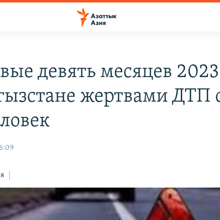
рвые девять месяцев 2023
гызстане жертвами ДТП 
еловек
6:09
ся