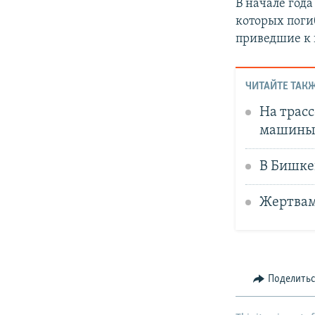
В начале года
которых погиб
приведшие к 
ЧИТАЙТЕ ТАКЖ
На трасс
машины,
В Бишкек
Жертвам
Поделить