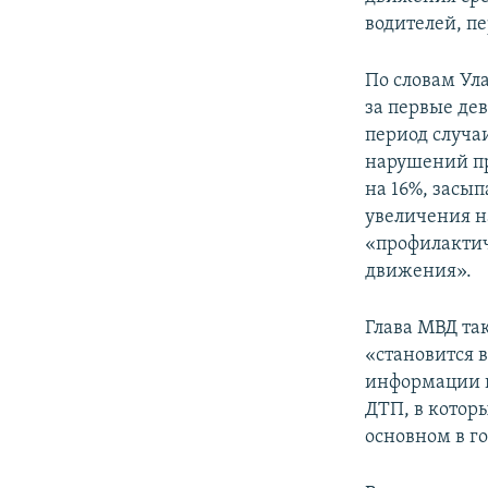
водителей, п
По словам Ула
за первые дев
период случа
нарушений пр
на 16%, засып
увеличения н
«профилактич
движения».
Глава МВД та
«становится 
информации в
ДТП, в котор
основном в г