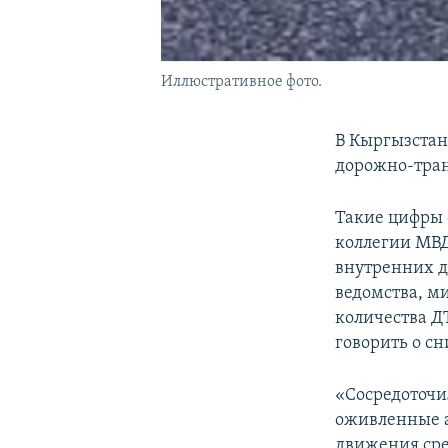
Иллюстративное фото.
В Кыргызстан
дорожно-тран
Такие цифры 
коллегии МВД
внутренних де
ведомства, м
количества Д
говорить о с
«Сосредоточи
оживленные а
движения сре