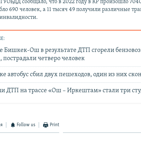
 ГУОБДД сообщало, что в 2022 году в КР произошло 704
ло 690 человек, а 11 тысяч 49 получили различные тр
инвалидности.
Е:
е Бишкек-Ош в результате ДТП сгорели бензовоз
 пострадали четверо человек
е автобус сбил двух пешеходов, один из них ско
и ДТП на трассе «Ош – Иркештам» стали три ст
ся
Follow us
Print