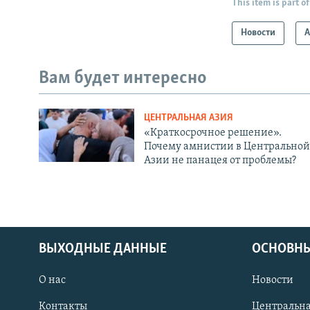
This item is part of
Новости
А
Вам будет интересно
ЦЕНТРАЛЬНАЯ АЗИЯ
«Краткосрочное решение».
Почему амнистии в Центральной
Азии не панацея от проблемы?
ВЫХОДНЫЕ ДАННЫЕ
ОСНОВНЫ
О нас
Новости
Контакты
Центральна