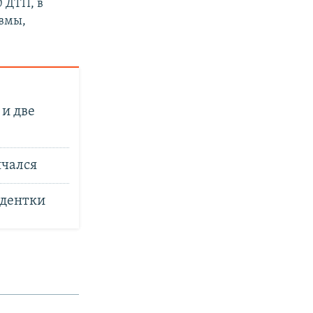
0 ДТП, в
авмы,
 и две
нчался
удентки