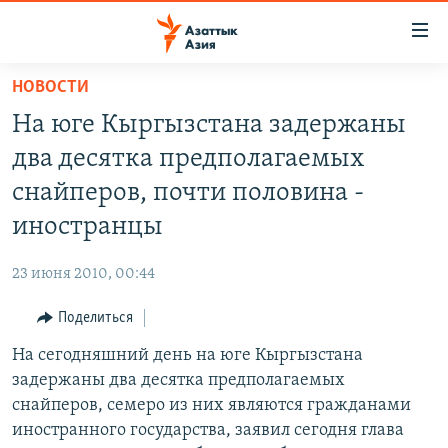
Доступность
ссылок
Вернуться
НОВОСТИ
к
ЦЕНТРАЛЬНАЯ АЗИЯ
На юге Кыргызстана задержаны
основному
НОВОСТИ
КАЗАХСТАН
содержанию
два десятка предполагаемых
ВОЙНА В УКРАИНЕ
Вернутся
КЫРГЫЗСТАН
снайперов, почти половина -
к
НА ДРУГИХ ЯЗЫКАХ
УЗБЕКИСТАН
иностранцы
главной
ТАДЖИКИСТАН
ҚАЗАҚША
навигации
ПОДПИШИТЕСЬ НА НАС В СОЦСЕТЯХ
23 июня 2010, 00:44
Вернутся
КЫРГЫЗЧА
к
Поделиться
ЎЗБЕКЧА
поиску
На сегодняшний день на юге Кыргызстана
ТОҶИКӢ
Все сайты РСЕ/РС
задержаны два десятка предполагаемых
TÜRKMENÇE
снайперов, семеро из них являются гражданами
иностранного государства, заявил сегодня глава