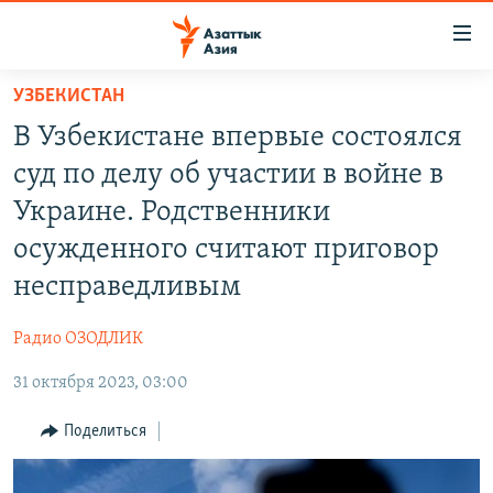
Доступность
ссылок
Вернуться
УЗБЕКИСТАН
к
ЦЕНТРАЛЬНАЯ АЗИЯ
В Узбекистане впервые состоялся
основному
НОВОСТИ
КАЗАХСТАН
содержанию
суд по делу об участии в войне в
ВОЙНА В УКРАИНЕ
Вернутся
КЫРГЫЗСТАН
Украине. Родственники
к
НА ДРУГИХ ЯЗЫКАХ
УЗБЕКИСТАН
осужденного считают приговор
главной
ТАДЖИКИСТАН
ҚАЗАҚША
навигации
несправедливым
ПОДПИШИТЕСЬ НА НАС В СОЦСЕТЯХ
Вернутся
КЫРГЫЗЧА
к
Радио ОЗОДЛИК
ЎЗБЕКЧА
поиску
31 октября 2023, 03:00
ТОҶИКӢ
Все сайты РСЕ/РС
Поделиться
TÜRKMENÇE