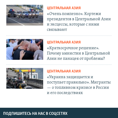
ЦЕНТРАЛЬНАЯ АЗИЯ
«Очень помпезно». Кортежи
президентов в Центральной Азии
и эксцессы, которые с ними
связывают
ЦЕНТРАЛЬНАЯ АЗИЯ
«Краткосрочное решение».
Почему амнистии в Центральной
Азии не панацея от проблемы?
ЦЕНТРАЛЬНАЯ АЗИЯ
«Украина защищается и
поступает правильно». Мигранты
— о топливном кризисе в России
и его последствиях
ПОДПИШИТЕСЬ НА НАС В СОЦСЕТЯХ